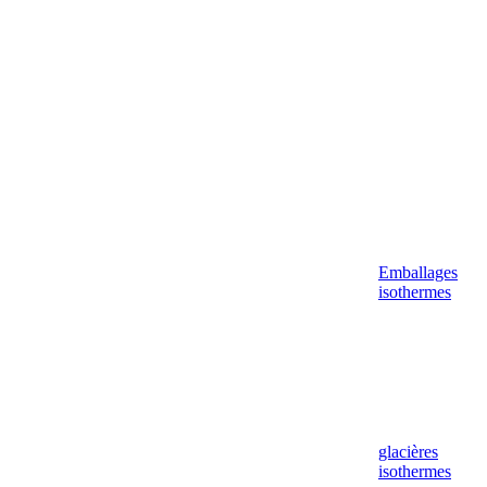
Aller
au
contenu
Emballages
isothermes
glacières
isothermes