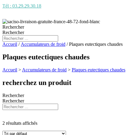
Tél : 03.29.29.30.18
Rechercher
Rechercher
Accueil
/
Accumulateurs de froid
/ Plaques eutectiques chaudes
Plaques eutectiques chaudes
Accueil
>
Accumulateurs de froid
>
Plaques eutectiques chaudes
recherchez un produit
Rechercher
Rechercher
Produit Litrage
2 résultats affichés
Produit Poignées
Produit Secteur