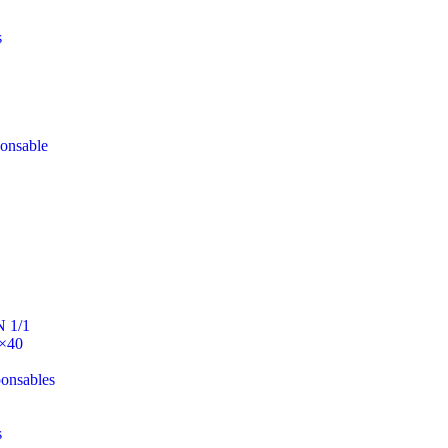
s
ponsable
N 1/1
0×40
ponsables
s