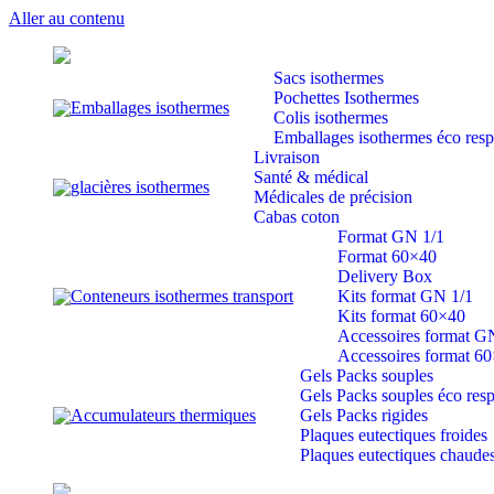
Aller au contenu
Sacs isothermes
Pochettes Isothermes
Emballages isothermes
Colis isothermes
Emballages isothermes éco res
Livraison
Santé & médical
glacières isothermes
Médicales de précision
Cabas coton
Format GN 1/1
Format 60×40
Delivery Box
Conteneurs isothermes transport
Kits format GN 1/1
Kits format 60×40
Accessoires format G
Accessoires format 6
Gels Packs souples
Gels Packs souples éco res
Accumulateurs thermiques
Gels Packs rigides
Plaques eutectiques froides
Plaques eutectiques chaude