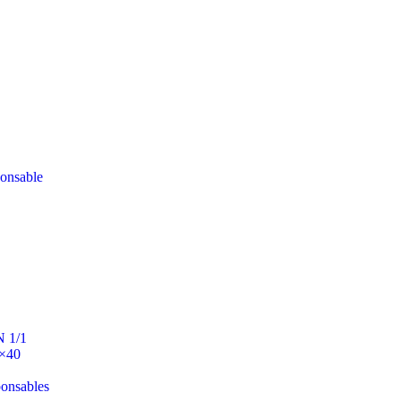
ponsable
N 1/1
0×40
ponsables