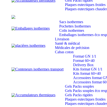
Accumulateurs thermiques
Gels Packs rigides
Plaques eutectiques froides
Plaques eutectiques chaude
Sacs isothermes
Pochettes Isothermes
Emballages isothermes
Colis isothermes
Emballages isothermes éco res
Livraison
Santé & médical
glacières isothermes
Médicales de précision
Cabas coton
Format GN 1/1
Format 60×40
Delivery Box
Conteneurs isothermes transport
Kits format GN 1/1
Kits format 60×40
Accessoires format G
Accessoires format 6
Gels Packs souples
Gels Packs souples éco res
Accumulateurs thermiques
Gels Packs rigides
Plaques eutectiques froides
Plaques eutectiques chaude