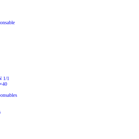
ponsable
N 1/1
0×40
ponsables
s