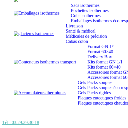
Sacs isothermes
Pochettes Isothermes
Emballages isothermes
Colis isothermes
Emballages isothermes éco res
Livraison
Santé & médical
glacières isothermes
Médicales de précision
Cabas coton
Format GN 1/1
Format 60×40
Delivery Box
Conteneurs isothermes transport
Kits format GN 1/1
Kits format 60×40
Accessoires format G
Accessoires format 6
Gels Packs souples
Gels Packs souples éco res
Accumulateurs thermiques
Gels Packs rigides
Plaques eutectiques froides
Plaques eutectiques chaude
Tél : 03.29.29.30.18