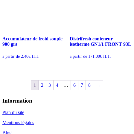
Accumulateur de froid souple
Distrifresh conteneur
900 grs
isotherme GN1/1 FRONT 93L
à partir de
2,40
€
H.T.
à partir de
171,00
€
H.T.
1
2
3
4
…
6
7
8
→
Information
Plan du site
Mentions légales
Blog