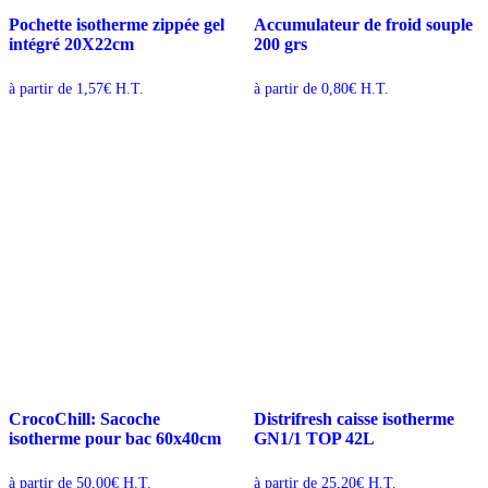
Pochette isotherme zippée gel
Accumulateur de froid souple
intégré 20X22cm
200 grs
à partir de
1,57
€
H.T.
à partir de
0,80
€
H.T.
CrocoChill: Sacoche
Distrifresh caisse isotherme
isotherme pour bac 60x40cm
GN1/1 TOP 42L
à partir de
50,00
€
H.T.
à partir de
25,20
€
H.T.