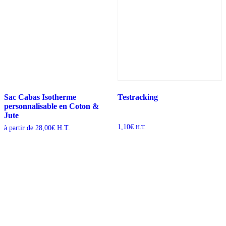
Sac Cabas Isotherme
Testracking
personnalisable en Coton &
Jute
1,10
€
à partir de
28,00
€
H.T.
H.T.