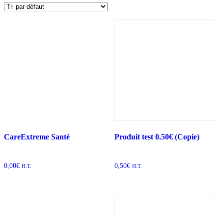
CareExtreme Santé
Produit test 0.50€ (Copie)
0,00
€
0,50
€
H.T.
H.T.