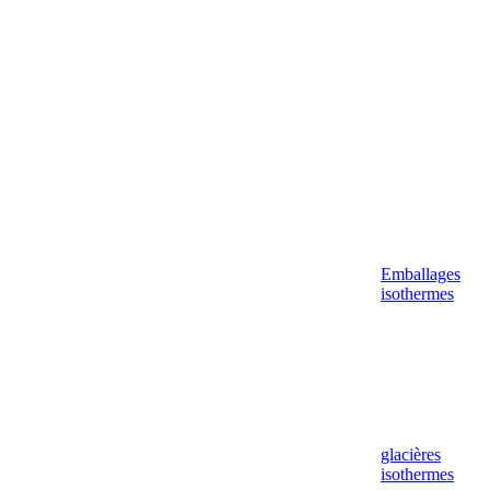
Aller
au
contenu
Emballages
isothermes
glacières
isothermes