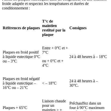
froide adaptée et respectez les températures et durées de
conditionnement :
T°c de
maintien
Références de plaques
Consignes
restitué par la
plaque
Entre + 0°C et +
Plaques en froid positif
7°C
à liquide eutectique 0°C
24 à 48 heures à – 18°C
ou + 0°C et +
ou – 3°C
4°C
Plaques en froid négatif
24 à 48 heures à –
à liquide eutectique –
< – 18°C
30°C.
16°C ou – 21°C
Liaison chaude
Préchauffez dans un
pour un
Plaques + 65°C
four à 90°C maximum
maintien > +