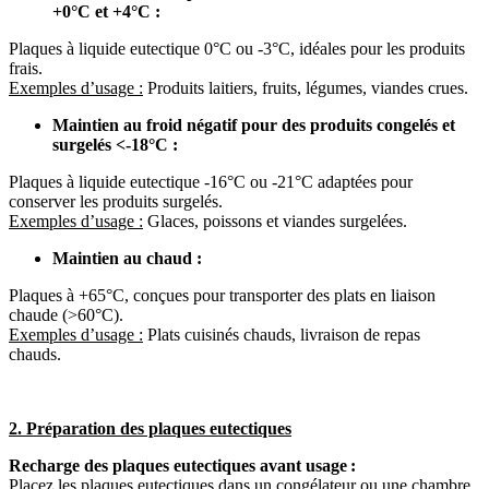
+0°C et +4°C :
Plaques à liquide eutectique 0°C ou -3°C, idéales pour les produits
frais.
Exemples d’usage :
Produits laitiers, fruits, légumes, viandes crues.
Maintien au froid négatif pour des produits congelés et
surgelés <-18°C :
Plaques à liquide eutectique -16°C ou -21°C adaptées pour
conserver les produits surgelés.
Exemples d’usage :
Glaces, poissons et viandes surgelées.
Maintien au chaud :
Plaques à +65°C, conçues pour transporter des plats en liaison
chaude (>60°C).
Exemples d’usage :
Plats cuisinés chauds, livraison de repas
chauds.
2. Préparation des plaques eutectiques
Recharge des plaques eutectiques avant usage :
Placez les plaques eutectiques dans un congélateur ou une chambre