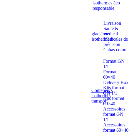
isothermes éco
responsable
Livraison
Santé &
glacières
médical
isothermes
Médicales de
précision
Cabas coton
Format GN
1/1
Format
60×40
Delivery Box
Kits format
Conteneurs
GN 1/1
isothermes
Kits format
transport
60×40
Accessoires
format GN
1/1
Accessoires
format 60×40