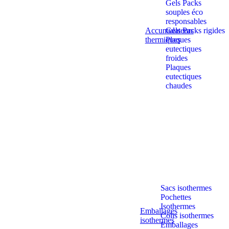
Gels Packs
souples éco
responsables
Accumulateurs
Gels Packs rigides
thermiques
Plaques
eutectiques
froides
Plaques
eutectiques
chaudes
Sacs isothermes
Pochettes
Isothermes
Emballages
Colis isothermes
isothermes
Emballages