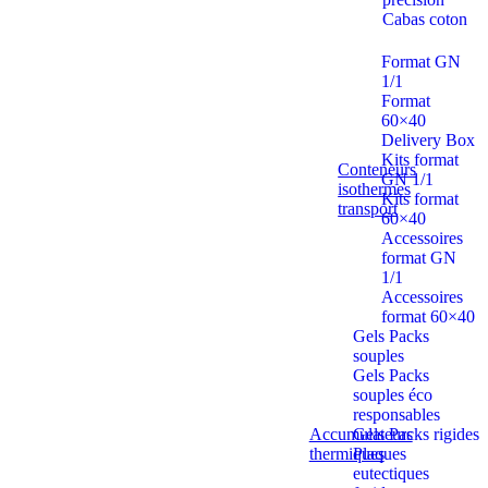
Cabas coton
Format GN
1/1
Format
60×40
Delivery Box
Kits format
Conteneurs
GN 1/1
isothermes
Kits format
transport
60×40
Accessoires
format GN
1/1
Accessoires
format 60×40
Gels Packs
souples
Gels Packs
souples éco
responsables
Accumulateurs
Gels Packs rigides
thermiques
Plaques
eutectiques