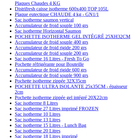
Plaques Chaudes 4 KG
Distrifresh caisse isotherme 600x400 TOP 105L
Plaque eutectique CHAUDE 4 kg - GN1/1
Sac isotherme saumon vertical
Accumulateur de froid souple 100 grs
Sac isotherme Horizontal Saumon
POCHETTE ISOTHERME GEL INTÉGRÉ 25XH32CM
Accumulateur de froid souple 400 grs
Accumulateur de froid rigide 200 grs
Accumulateur de froid souple 200 grs
Sac isotherme 16 Litres - Fresh To Go
Pochette réfrigérante pour Bouteille
Accumulateur de froid rigide 600 grs
Accumulateur de froid souple 900 grs
Pochette isotherme zippée 32X35cm
POCHETTE ULTRA ISOLANTE 25x35CM - épaisseur
2cm
Pochette isotherme zippée gel intégré 20X22cm
Sac isotherme 8 Litres
Sac isotherme 27 Litres imprimé FROZEN
Sac isotherme 10 Litres
Sac isotherme 13 Litres
Sac isotherme 15 Litres - Lunch Bag
Sac isotherme 20 Litres
Sac isotherme 18 Litres imprimé