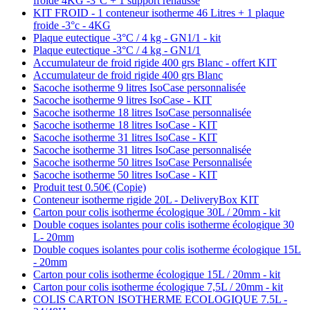
froide 4KG -3°C + 1 support réhausse
KIT FROID - 1 conteneur isotherme 46 Litres + 1 plaque
froide -3°c - 4KG
Plaque eutectique -3°C / 4 kg - GN1/1 - kit
Plaque eutectique -3°C / 4 kg - GN1/1
Accumulateur de froid rigide 400 grs Blanc - offert KIT
Accumulateur de froid rigide 400 grs Blanc
Sacoche isotherme 9 litres IsoCase personnalisée
Sacoche isotherme 9 litres IsoCase - KIT
Sacoche isotherme 18 litres IsoCase personnalisée
Sacoche isotherme 18 litres IsoCase - KIT
Sacoche isotherme 31 litres IsoCase - KIT
Sacoche isotherme 31 litres IsoCase personnalisée
Sacoche isotherme 50 litres IsoCase Personnalisée
Sacoche isotherme 50 litres IsoCase - KIT
Produit test 0.50€ (Copie)
Conteneur isotherme rigide 20L - DeliveryBox KIT
Carton pour colis isotherme écologique 30L / 20mm - kit
Double coques isolantes pour colis isotherme écologique 30
L- 20mm
Double coques isolantes pour colis isotherme écologique 15L
- 20mm
Carton pour colis isotherme écologique 15L / 20mm - kit
Carton pour colis isotherme écologique 7,5L / 20mm - kit
COLIS CARTON ISOTHERME ECOLOGIQUE 7.5L -