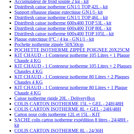
Accumulateur de froid souple 2 kg - kit
Distrifresh caisse isotherme GN1/1 TOP 42L - kit
Support réhausse plaque eutectique GN1/1- kit
Distrifresh caisse isotherme GN1/1 TOP 46L - kit
Distrifresh caisse isotherme 600x400 TOP 53L - kit
Distrifresh caisse isotherme 600x400 TOP 80L - kit
Distrifresh caisse isotherme 600x400 TOP 105L - kit
Plaque eutectique 0°C / 4 kg - GN1/1 - kit
Pochette isotherme zippée 50X50cm
POCHETTE ISOTHERME ZIPPÉE POIGNEE 20X25CM
KIT CHAUD - 1 Conteneur isotherme 105 Litres + 1 Plaque
Chaude 4 KG
KIT CHAUD - 1 Conteneur isotherme 105 Litres + 2 Plaques
Chaudes 4 KG
KIT CHAUD - 1 Conteneur isotherme 80 Litres + 2 Plaques
Chaudes 4 KG
KIT CHAUD - 1 Conteneur isotherme 80 Litres + 1 Plaque
Chaude 4 KG
Caisse isotherme rigide 20L - DeliveryBox
COLIS CARTON ISOTHERME 15L + GEL - 24H/48H
COLIS CARTON ISOTHERME 8L + GEL - 24H/48H
Carton pour colis isotherme 12L et 15L - KIT
SACHE colis carton isotherme expédition 8 litres - 24/48H -
kit
COLIS CARTON ISOTHERME 8L - 24/36H