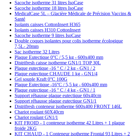
Sacoche isotherme 31 litres IsoCase
Sacoche isotherme 18 litres IsoCase
MedicalCase 5L – Glacière Médicale de Précision Vaccins &
Santé
Isolants caisses CottonInsert H365
Isolants caisses H310 CottonInsert
Sacoche isotherme 9 litres IsoCase
Double coques isolantes pour colis isotherme écologique
7,5L- 20mm
Sac isotherme 32 Litres
Plaque Eutectique 0°C / 5,5 kg - 600x400 mm
Distrifresh caisse isotherme GN1/1 TOP 30L
Plaque eutectique -16 ° C / 2 kg - GN1 / 2
Plaque eutectique CHAUDE 1 kg - GN1/4
Gel souple Kraft 0°C 100G
Plaque Eutectique -16°C / 5,5 kg - 600x400 mm
Plaque eutectique -16 ° C / 4 kg - GN1 / 1
Support réhausse plaque eutectique 60x40cm
Support réhausse plaque eutectique GN1/1
Distrifresh conteneur isotherme 600x400 FRONT 146L
Chariot roulant 60X40cm
Chariot roulant GN1/1
KIT FROID - 1 conteneur isotherme 42 Litres + 1 plaque
froide 2KG
KIT CHAUD - 1 Conteneur isotherme Frontal 93 Litres + 2