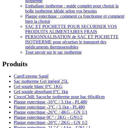
isotherme
Emballage isotherme : guide complet pour choisir la
boîte isotherme idéale selon vos besoins
Plaque eutectique : comment ça fonctionne et comment
bien la choisir
SAC ET POCHETTE POUR SECURISER VOS
PRODUITS ALIMENTAIRES FRAIS
PERSONNALISATION de SAC ET POCHETTE
ISOTHERME pour sécuriser le transport des
médicaments thermosensibles
Tout savoir sur le sac isotherme
Produits
CareExtreme Santé
Sac isotherme Gel intégré 25L
Gel souple blanc 0°C 1KG
Gel souple absorbant 0°C 1kg
CrocoChill: Sacoche isotherme pour bac 60x40cm
Plaque eutectique -16°C / 3.1kg - PL480
Plaque eutectique -3°C / 3.1kg - PL480
Plaque eutectique -26°C / 4KG - GN 1/1
Plaque eutectique 0C° / 2KG - GN1/2
Plaque eutectique -26°C / 2KG - GN 1/2
Plaque eutectique -21 ° C / 4 kg – GN1 / 1