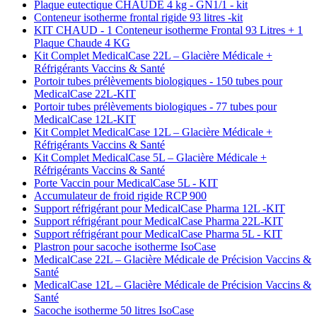
Plaque eutectique CHAUDE 4 kg - GN1/1 - kit
Conteneur isotherme frontal rigide 93 litres -kit
KIT CHAUD - 1 Conteneur isotherme Frontal 93 Litres + 1
Plaque Chaude 4 KG
Kit Complet MedicalCase 22L – Glacière Médicale +
Réfrigérants Vaccins & Santé
Portoir tubes prélèvements biologiques - 150 tubes pour
MedicalCase 22L-KIT
Portoir tubes prélèvements biologiques - 77 tubes pour
MedicalCase 12L-KIT
Kit Complet MedicalCase 12L – Glacière Médicale +
Réfrigérants Vaccins & Santé
Kit Complet MedicalCase 5L – Glacière Médicale +
Réfrigérants Vaccins & Santé
Porte Vaccin pour MedicalCase 5L - KIT
Accumulateur de froid rigide RCP 900
Support réfrigérant pour MedicalCase Pharma 12L -KIT
Support réfrigérant pour MedicalCase Pharma 22L-KIT
Support réfrigérant pour MedicalCase Pharma 5L - KIT
Plastron pour sacoche isotherme IsoCase
MedicalCase 22L – Glacière Médicale de Précision Vaccins &
Santé
MedicalCase 12L – Glacière Médicale de Précision Vaccins &
Santé
Sacoche isotherme 50 litres IsoCase