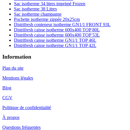
Sac isotherme 34 litres imprimé Frozen
Sac isotherme 38 Litres
Sac isotherme champagne
Pochette isotherme zippée 20x25cm
Distrifresh conteneur isotherme GN1/1 FRONT 93L
Distrifresh caisse isotherme 600x400 TOP 80L
Distrifresh caisse isotherme 600x400 TOP 53L
Distrifresh caisse isotherme GN1/1 TOP 46L
Distrifresh caisse isotherme GN1/1 TOP 42L
Information
Plan du site
Mentions légales
Blog
CGV
Politique de confidentialité
À propos
Questions fréquentes