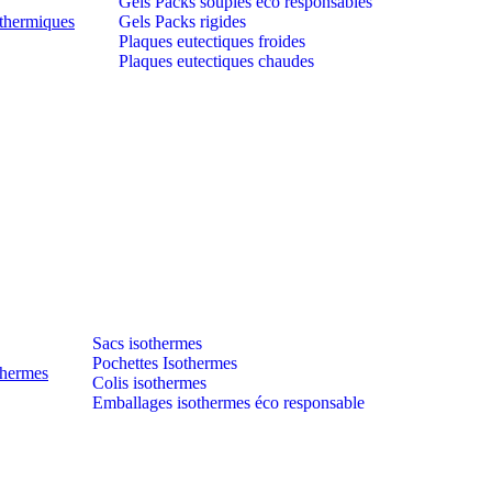
Gels Packs souples éco responsables
thermiques
Gels Packs rigides
Plaques eutectiques froides
Plaques eutectiques chaudes
Sacs isothermes
Pochettes Isothermes
thermes
Colis isothermes
Emballages isothermes éco responsable