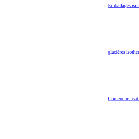
Emballages iso
glacières isoth
Conteneurs isot