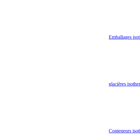
Emballages iso
glacières isoth
Conteneurs isot