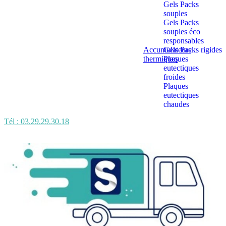
Gels Packs
souples
Gels Packs
souples éco
responsables
Accumulateurs
Gels Packs rigides
thermiques
Plaques
eutectiques
froides
Plaques
eutectiques
chaudes
Tél : 03.29.29.30.18