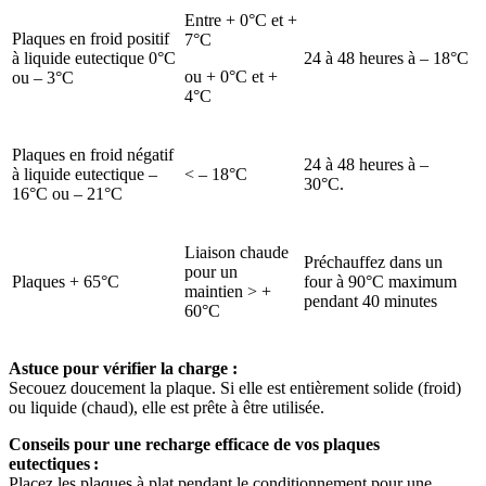
Entre + 0°C et +
Plaques en froid positif
7°C
à liquide eutectique 0°C
24 à 48 heures à – 18°C
ou + 0°C et +
ou – 3°C
4°C
Plaques en froid négatif
24 à 48 heures à –
à liquide eutectique –
< – 18°C
30°C.
16°C ou – 21°C
Liaison chaude
Préchauffez dans un
pour un
Plaques + 65°C
four à 90°C maximum
maintien > +
pendant 40 minutes
60°C
Astuce pour vérifier la charge :
Secouez doucement la plaque. Si elle est entièrement solide (froid)
ou liquide (chaud), elle est prête à être utilisée.
Conseils pour une recharge efficace de vos plaques
eutectiques :
Placez les plaques à plat pendant le conditionnement pour une