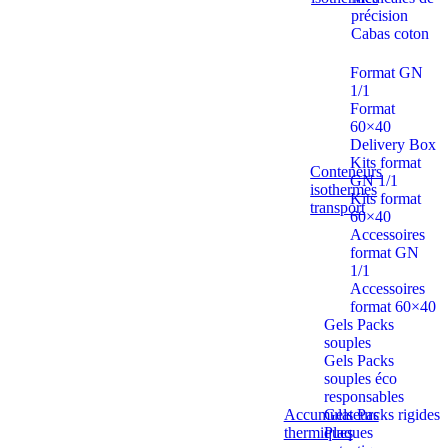
précision
Cabas coton
Format GN
1/1
Format
60×40
Delivery Box
Kits format
Conteneurs
GN 1/1
isothermes
Kits format
transport
60×40
Accessoires
format GN
1/1
Accessoires
format 60×40
Gels Packs
souples
Gels Packs
souples éco
responsables
Accumulateurs
Gels Packs rigides
thermiques
Plaques