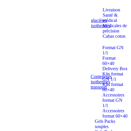
Livraison
Santé &
glacières
médical
isothermes
Médicales de
précision
Cabas coton
Format GN
1/1
Format
60×40
Delivery Box
Kits format
Conteneurs
GN 1/1
isothermes
Kits format
transport
60×40
Accessoires
format GN
1/1
Accessoires
format 60×40
Gels Packs
souples