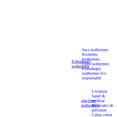
Aller
au
contenu
Sacs isothermes
Pochettes
Isothermes
Emballages
Colis isothermes
isothermes
Emballages
isothermes éco
responsable
Livraison
Santé &
glacières
médical
isothermes
Médicales de
précision
Cabas coton