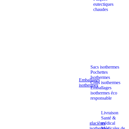
eutectiques
chaudes
Sacs isothermes
Pochettes
Isothermes
Emballages
Colis isothermes
isothermes
Emballages
isothermes éco
responsable
Livraison
Santé &
glacières
médical
isothermes
Médicales de