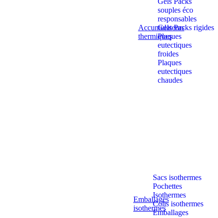
Gels Packs
souples éco
responsables
Accumulateurs
Gels Packs rigides
thermiques
Plaques
eutectiques
froides
Plaques
eutectiques
chaudes
Sacs isothermes
Pochettes
Isothermes
Emballages
Colis isothermes
isothermes
Emballages