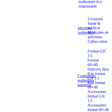
isothermes éco
responsable
Livraison
Santé &
glacières
médical
isothermes
Médicales de
précision
Cabas coton
Format GN
1/1
Format
60×40
Delivery Box
Kits format
Conteneurs
GN 1/1
isothermes
Kits format
transport
60×40
Accessoires
format GN
1/1
Accessoires
format 60×40