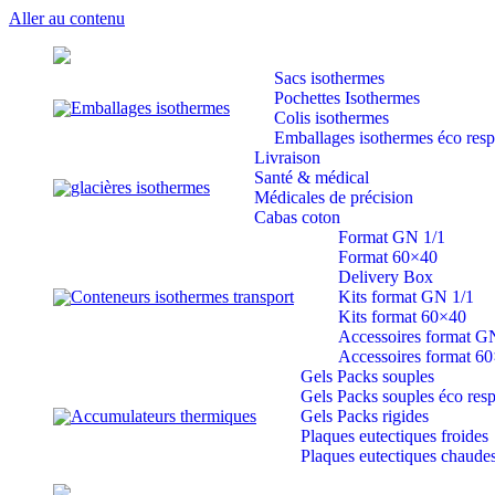
Aller au contenu
Sacs isothermes
Pochettes Isothermes
Emballages isothermes
Colis isothermes
Emballages isothermes éco res
Livraison
Santé & médical
glacières isothermes
Médicales de précision
Cabas coton
Format GN 1/1
Format 60×40
Delivery Box
Conteneurs isothermes transport
Kits format GN 1/1
Kits format 60×40
Accessoires format G
Accessoires format 6
Gels Packs souples
Gels Packs souples éco res
Accumulateurs thermiques
Gels Packs rigides
Plaques eutectiques froides
Plaques eutectiques chaude