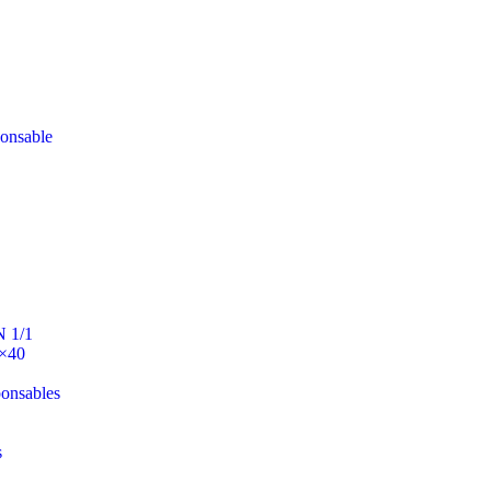
ponsable
N 1/1
0×40
ponsables
s