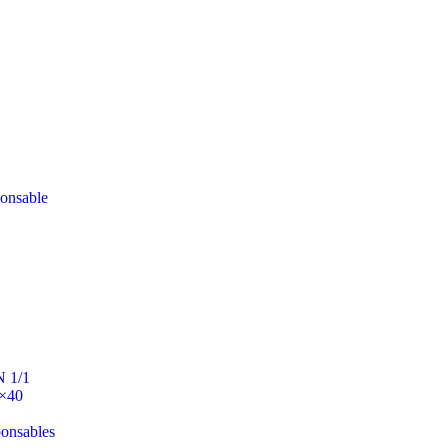
ponsable
N 1/1
0×40
ponsables