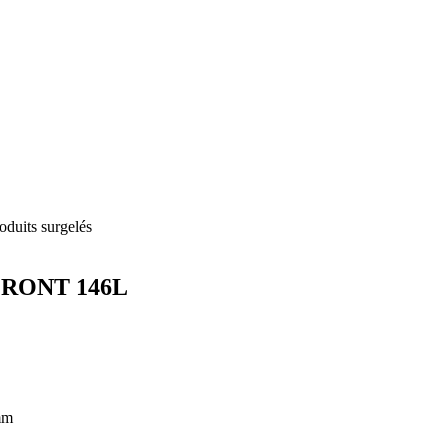
0 FRONT 146L
mm