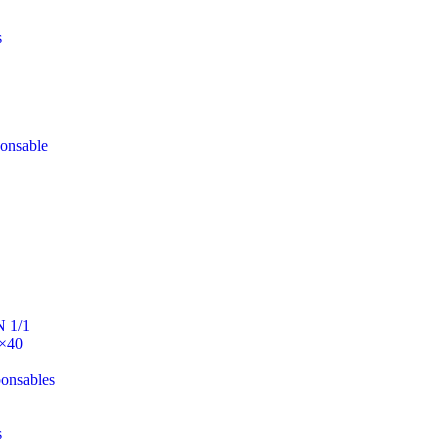
s
ponsable
N 1/1
0×40
ponsables
s