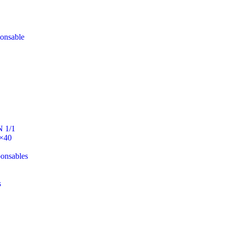
ponsable
N 1/1
0×40
ponsables
s