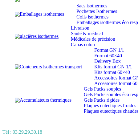
Sacs isothermes
Pochettes Isothermes
Emballages isothermes
Colis isothermes
Emballages isothermes éco res
Livraison
Santé & médical
glacières isothermes
Médicales de précision
Cabas coton
Format GN 1/1
Format 60×40
Delivery Box
Conteneurs isothermes transport
Kits format GN 1/1
Kits format 60×40
Accessoires format G
Accessoires format 6
Gels Packs souples
Gels Packs souples éco res
Accumulateurs thermiques
Gels Packs rigides
Plaques eutectiques froides
Plaques eutectiques chaude
Tél : 03.29.29.30.18