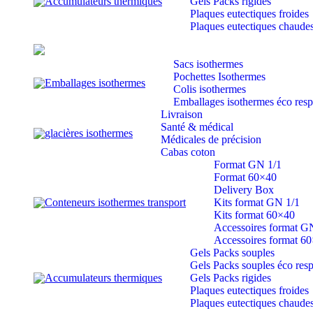
Accumulateurs thermiques
Gels Packs rigides
Plaques eutectiques froides
Plaques eutectiques chaude
Sacs isothermes
Pochettes Isothermes
Emballages isothermes
Colis isothermes
Emballages isothermes éco res
Livraison
Santé & médical
glacières isothermes
Médicales de précision
Cabas coton
Format GN 1/1
Format 60×40
Delivery Box
Conteneurs isothermes transport
Kits format GN 1/1
Kits format 60×40
Accessoires format G
Accessoires format 6
Gels Packs souples
Gels Packs souples éco res
Accumulateurs thermiques
Gels Packs rigides
Plaques eutectiques froides
Plaques eutectiques chaude