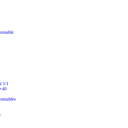
ponsable
N 1/1
0×40
ponsables
s