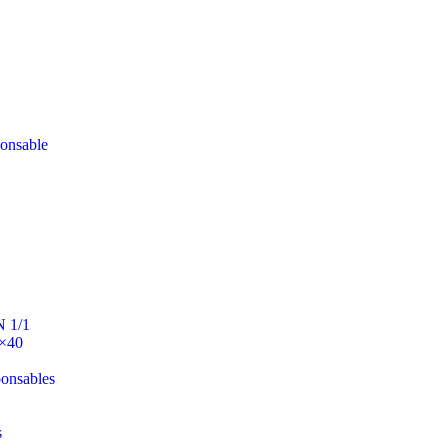
ponsable
N 1/1
0×40
ponsables
s