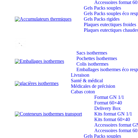
Accessoires format 6
Gels Packs souples
Gels Packs souples éco res
Accumulateurs thermiques
Gels Packs rigides
Plaques eutectiques froides
Plaques eutectiques chaude
Sacs isothermes
Pochettes Isothermes
Emballages isothermes
Colis isothermes
Emballages isothermes éco res
Livraison
Santé & médical
glacières isothermes
Médicales de précision
Cabas coton
Format GN 1/1
Format 60×40
Delivery Box
Conteneurs isothermes transport
Kits format GN 1/1
Kits format 60×40
Accessoires format G
Accessoires format 6
Gels Packs souples