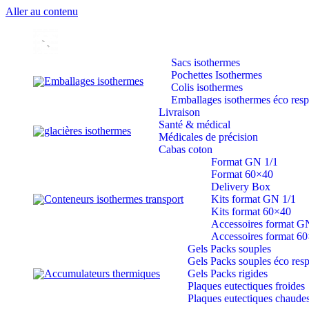
Aller au contenu
Sacs isothermes
Pochettes Isothermes
Emballages isothermes
Colis isothermes
Emballages isothermes éco res
Livraison
Santé & médical
glacières isothermes
Médicales de précision
Cabas coton
Format GN 1/1
Format 60×40
Delivery Box
Conteneurs isothermes transport
Kits format GN 1/1
Kits format 60×40
Accessoires format G
Accessoires format 6
Gels Packs souples
Gels Packs souples éco res
Accumulateurs thermiques
Gels Packs rigides
Plaques eutectiques froides
Plaques eutectiques chaude