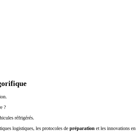
gorifique
ion.
re ?
icules réfrigérés.
tiques logistiques, les protocoles de
préparation
et les innovations en