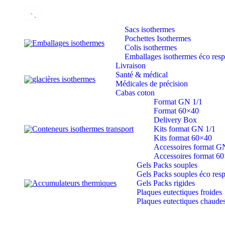
Sacs isothermes
Pochettes Isothermes
Emballages isothermes
Colis isothermes
Emballages isothermes éco res
Livraison
Santé & médical
glacières isothermes
Médicales de précision
Cabas coton
Format GN 1/1
Format 60×40
Delivery Box
Conteneurs isothermes transport
Kits format GN 1/1
Kits format 60×40
Accessoires format G
Accessoires format 6
Gels Packs souples
Gels Packs souples éco res
Accumulateurs thermiques
Gels Packs rigides
Plaques eutectiques froides
Plaques eutectiques chaude