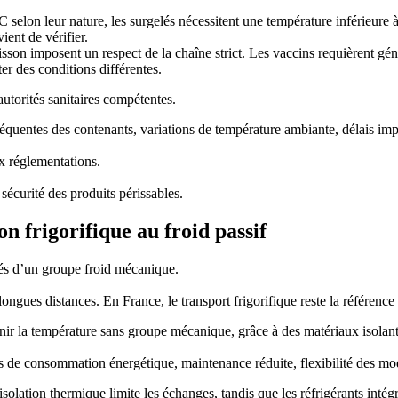
C selon leur nature, les surgelés nécessitent une température inférieur
ent de vérifier.
isson imposent un respect de la chaîne strict. Les vaccins requièrent gé
er des conditions différentes.
utorités sanitaires compétentes.
réquentes des contenants, variations de température ambiante, délais imp
x réglementations.
 sécurité des produits périssables.
n frigorifique au froid passif
pés d’un groupe froid mécanique.
ngues distances. En France, le transport frigorifique reste la référence 
enir la température sans groupe mécanique, grâce à des matériaux isolants
 de consommation énergétique, maintenance réduite, flexibilité des modes 
solation thermique limite les échanges, tandis que les réfrigérants intégr