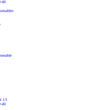
0×40
ponsables
s
ponsable
N 1/1
0×40