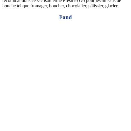
recommandons ce sac isotherme
Fresh
to Go pour les artisans de
bouche tel que fromager, boucher, chocolatier, pâtissier, glacier.
Fond