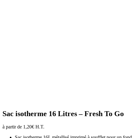
Sac isotherme 16 Litres – Fresh To Go
à partir de
1,20
€
H.T.
Sac isotherme 16L métallisé imprimé à soufflet pour un fond