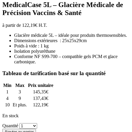
MedicalCase 5L – Glacière Médicale de
Précision Vaccins & Santé
à partir de
122,19
€
H.T.
Glacière médicale 5L – idéale pour produits thermosensibles.
Dimensions extérieures : 25x25x29cm
Poids à vide : 1 kg
Isolation polyuréthane
Conforme NF S99-700 – compatible gels PCM et glace
carbonique.
Tableau de tarification basé sur la quantité
Min
Max
Prix unitaire
1
3
145,35
€
4
9
137,43
€
10
Et plus.
122,19
€
En stock
Quantité
Ajouter au panier