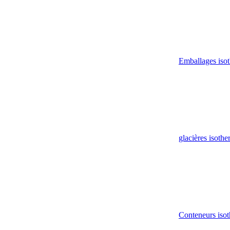
Emballages iso
glacières isoth
Conteneurs isot