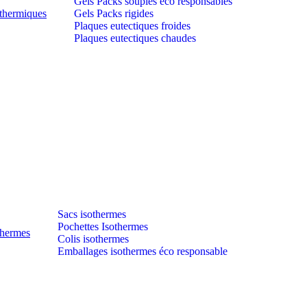
Gels Packs souples éco responsables
thermiques
Gels Packs rigides
Plaques eutectiques froides
Plaques eutectiques chaudes
Sacs isothermes
Pochettes Isothermes
thermes
Colis isothermes
Emballages isothermes éco responsable