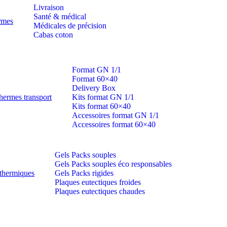
Livraison
Santé & médical
ermes
Médicales de précision
Cabas coton
Format GN 1/1
Format 60×40
Delivery Box
hermes transport
Kits format GN 1/1
Kits format 60×40
Accessoires format GN 1/1
Accessoires format 60×40
Gels Packs souples
Gels Packs souples éco responsables
thermiques
Gels Packs rigides
Plaques eutectiques froides
Plaques eutectiques chaudes