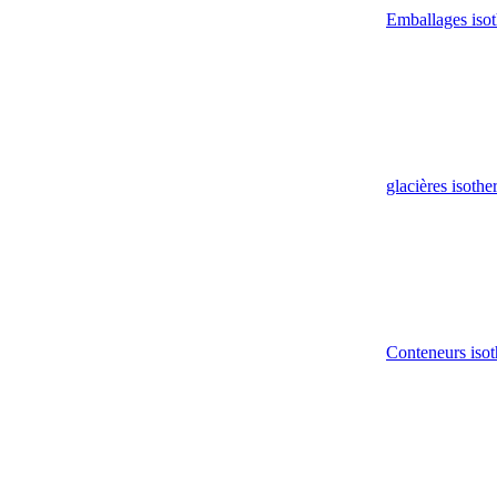
Emballages iso
glacières isoth
Conteneurs isot