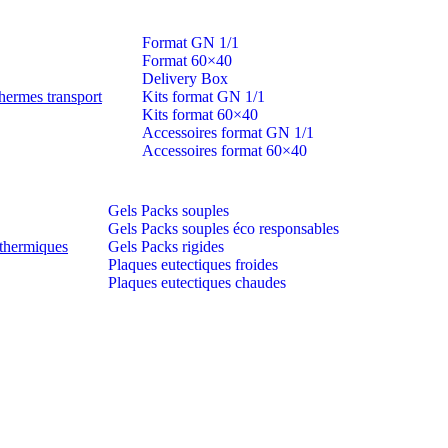
Format GN 1/1
Format 60×40
Delivery Box
hermes transport
Kits format GN 1/1
Kits format 60×40
Accessoires format GN 1/1
Accessoires format 60×40
Gels Packs souples
Gels Packs souples éco responsables
thermiques
Gels Packs rigides
Plaques eutectiques froides
Plaques eutectiques chaudes