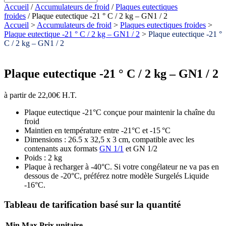
Accueil
/
Accumulateurs de froid
/
Plaques eutectiques
froides
/ Plaque eutectique -21 ° C / 2 kg – GN1 / 2
Accueil
>
Accumulateurs de froid
>
Plaques eutectiques froides
>
Plaque eutectique -21 ° C / 2 kg – GN1 / 2
>
Plaque eutectique -21 °
C / 2 kg – GN1 / 2
Plaque eutectique -21 ° C / 2 kg – GN1 / 2
à partir de
22,00
€
H.T.
Plaque eutectique -21°C conçue pour maintenir la chaîne du
froid
Maintien en température entre -21°C et -15 °C
Dimensions : 26.5 x 32,5 x 3 cm, compatible avec les
contenants aux formats
GN 1/1
et GN 1/2
Poids : 2 kg
Plaque à recharger à -40°C. Si votre congélateur ne va pas en
dessous de -20°C, préférez notre modèle Surgelés Liquide
-16°C.
Tableau de tarification basé sur la quantité
Min
Max
Prix unitaire