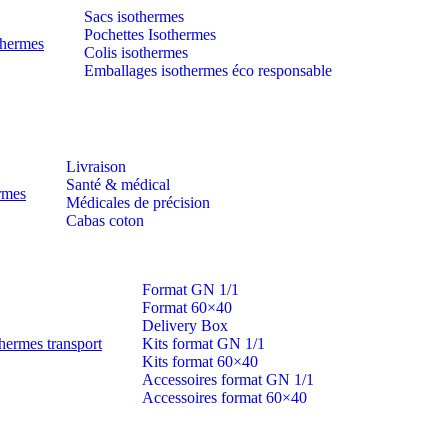
Sacs isothermes
Pochettes Isothermes
thermes
Colis isothermes
Emballages isothermes éco responsable
Livraison
Santé & médical
ermes
Médicales de précision
Cabas coton
Format GN 1/1
Format 60×40
Delivery Box
hermes transport
Kits format GN 1/1
Kits format 60×40
Accessoires format GN 1/1
Accessoires format 60×40