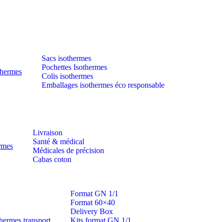
Sacs isothermes
Pochettes Isothermes
thermes
Colis isothermes
Emballages isothermes éco responsable
Livraison
Santé & médical
ermes
Médicales de précision
Cabas coton
Format GN 1/1
Format 60×40
Delivery Box
hermes transport
Kits format GN 1/1