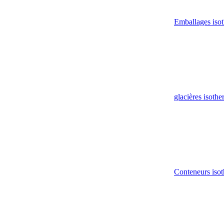
Emballages iso
glacières isoth
Conteneurs isot