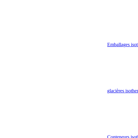
Emballages iso
glacières isoth
Conteneurs isot