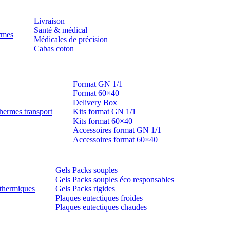
Livraison
Santé & médical
ermes
Médicales de précision
Cabas coton
Format GN 1/1
Format 60×40
Delivery Box
hermes transport
Kits format GN 1/1
Kits format 60×40
Accessoires format GN 1/1
Accessoires format 60×40
Gels Packs souples
Gels Packs souples éco responsables
thermiques
Gels Packs rigides
Plaques eutectiques froides
Plaques eutectiques chaudes