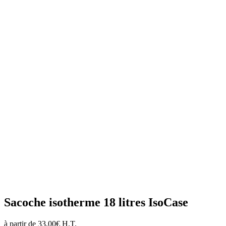
Sacoche isotherme 18 litres IsoCase
à partir de
33,00
€
H.T.