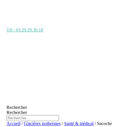
Tél : 03.29.29.30.18
Rechercher
Rechercher
Accueil
/
Glacières isothermes
/
Santé & médical
/ Sacoche