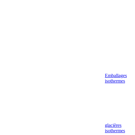
Aller
au
contenu
Emballages
isothermes
glacières
isothermes