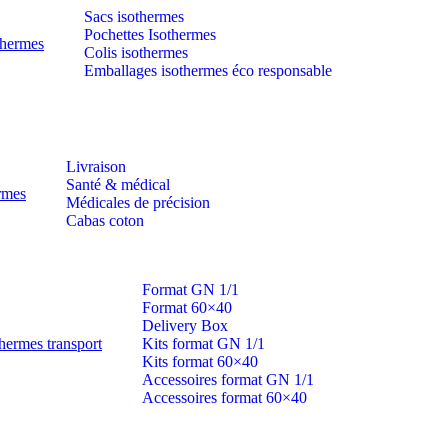
Sacs isothermes
Pochettes Isothermes
thermes
Colis isothermes
Emballages isothermes éco responsable
Livraison
Santé & médical
ermes
Médicales de précision
Cabas coton
Format GN 1/1
Format 60×40
Delivery Box
hermes transport
Kits format GN 1/1
Kits format 60×40
Accessoires format GN 1/1
Accessoires format 60×40