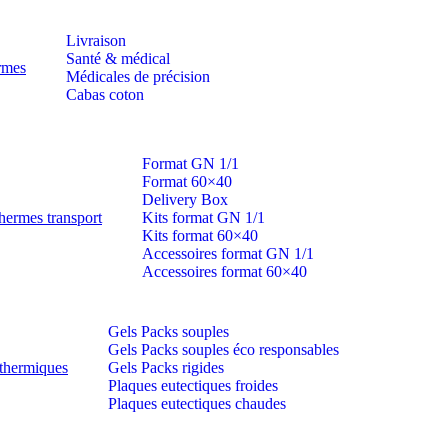
Livraison
Santé & médical
ermes
Médicales de précision
Cabas coton
Format GN 1/1
Format 60×40
Delivery Box
hermes transport
Kits format GN 1/1
Kits format 60×40
Accessoires format GN 1/1
Accessoires format 60×40
Gels Packs souples
Gels Packs souples éco responsables
thermiques
Gels Packs rigides
Plaques eutectiques froides
Plaques eutectiques chaudes