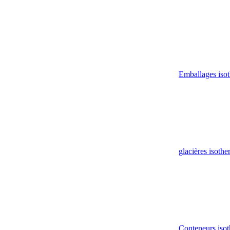
Emballages iso
glacières isoth
Conteneurs isot