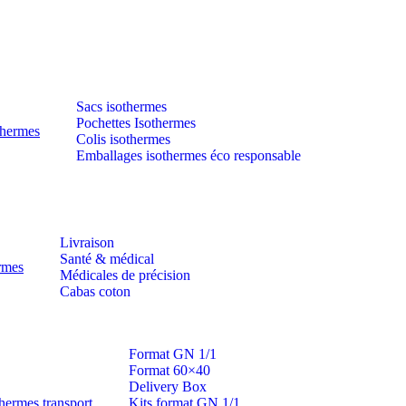
Sacs isothermes
Pochettes Isothermes
thermes
Colis isothermes
Emballages isothermes éco responsable
Livraison
Santé & médical
ermes
Médicales de précision
Cabas coton
Format GN 1/1
Format 60×40
Delivery Box
hermes transport
Kits format GN 1/1