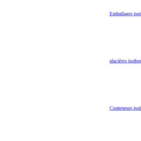
Emballages iso
glacières isoth
Conteneurs isot