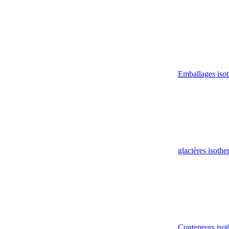
Emballages iso
glacières isoth
Conteneurs isot