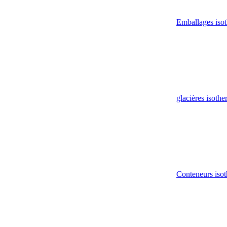
Emballages iso
glacières isoth
Conteneurs isot