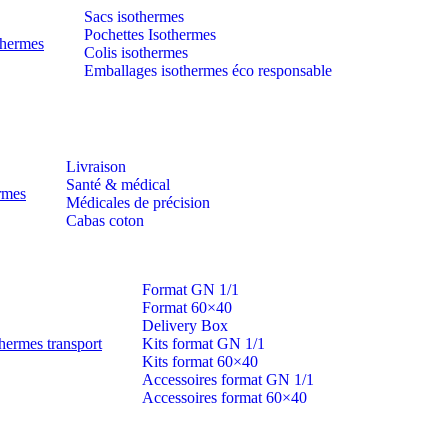
Sacs isothermes
Pochettes Isothermes
thermes
Colis isothermes
Emballages isothermes éco responsable
Livraison
Santé & médical
ermes
Médicales de précision
Cabas coton
Format GN 1/1
Format 60×40
Delivery Box
hermes transport
Kits format GN 1/1
Kits format 60×40
Accessoires format GN 1/1
Accessoires format 60×40