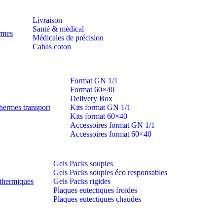
Livraison
Santé & médical
ermes
Médicales de précision
Cabas coton
Format GN 1/1
Format 60×40
Delivery Box
hermes transport
Kits format GN 1/1
Kits format 60×40
Accessoires format GN 1/1
Accessoires format 60×40
Gels Packs souples
Gels Packs souples éco responsables
thermiques
Gels Packs rigides
Plaques eutectiques froides
Plaques eutectiques chaudes