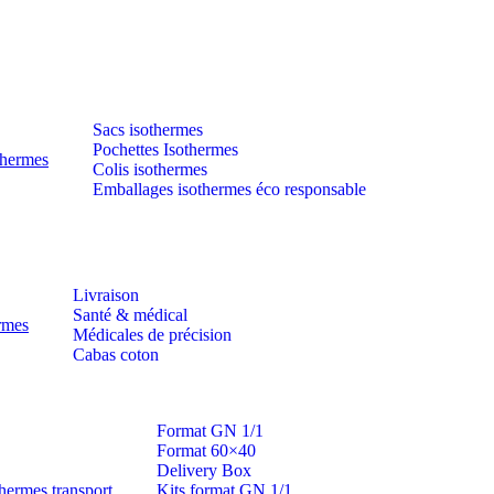
Sacs isothermes
Pochettes Isothermes
thermes
Colis isothermes
Emballages isothermes éco responsable
Livraison
Santé & médical
ermes
Médicales de précision
Cabas coton
Format GN 1/1
Format 60×40
Delivery Box
hermes transport
Kits format GN 1/1