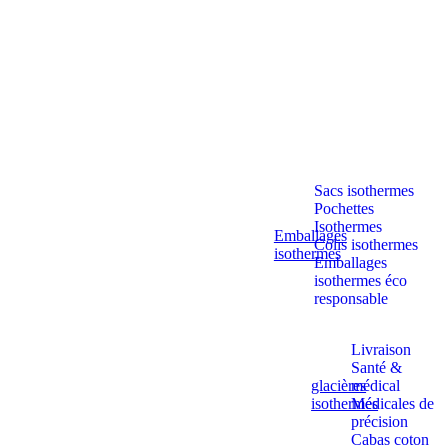
Aller
au
contenu
Sacs isothermes
Pochettes
Isothermes
Emballages
Colis isothermes
isothermes
Emballages
isothermes éco
responsable
Livraison
Santé &
glacières
médical
isothermes
Médicales de
précision
Cabas coton