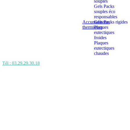
souples
Gels Packs
souples éco
responsables
Accumulateurs
Gels Packs rigides
thermiques
Plaques
eutectiques
froides
Plaques
eutectiques
chaudes
Tél : 03.29.29.30.18