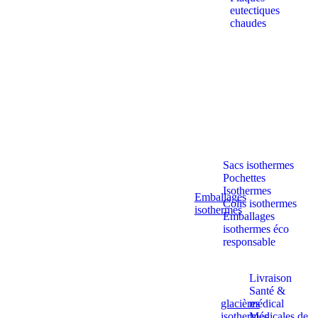
eutectiques
chaudes
Sacs isothermes
Pochettes
Isothermes
Emballages
Colis isothermes
isothermes
Emballages
isothermes éco
responsable
Livraison
Santé &
glacières
médical
isothermes
Médicales de