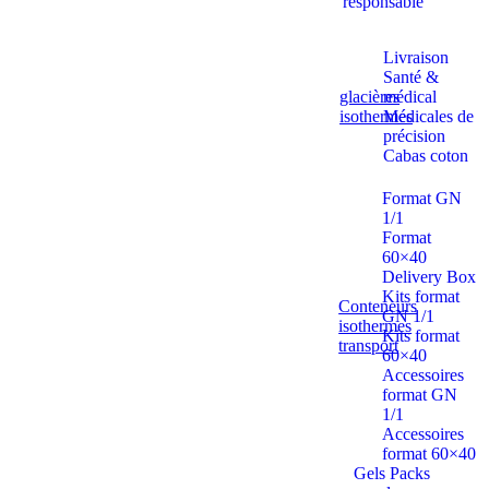
responsable
Livraison
Santé &
glacières
médical
isothermes
Médicales de
précision
Cabas coton
Format GN
1/1
Format
60×40
Delivery Box
Kits format
Conteneurs
GN 1/1
isothermes
Kits format
transport
60×40
Accessoires
format GN
1/1
Accessoires
format 60×40
Gels Packs