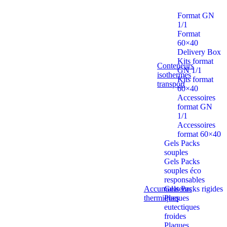
Format GN
1/1
Format
60×40
Delivery Box
Kits format
Conteneurs
GN 1/1
isothermes
Kits format
transport
60×40
Accessoires
format GN
1/1
Accessoires
format 60×40
Gels Packs
souples
Gels Packs
souples éco
responsables
Accumulateurs
Gels Packs rigides
thermiques
Plaques
eutectiques
froides
Plaques