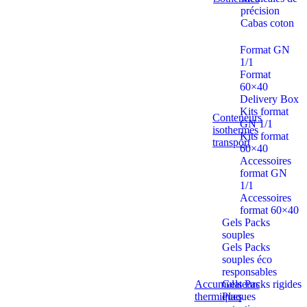
précision
Cabas coton
Format GN
1/1
Format
60×40
Delivery Box
Kits format
Conteneurs
GN 1/1
isothermes
Kits format
transport
60×40
Accessoires
format GN
1/1
Accessoires
format 60×40
Gels Packs
souples
Gels Packs
souples éco
responsables
Accumulateurs
Gels Packs rigides
thermiques
Plaques