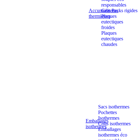
responsables
Accumulateurs
Gels Packs rigides
thermiques
Plaques
eutectiques
froides
Plaques
eutectiques
chaudes
Sacs isothermes
Pochettes
Isothermes
Emballages
Colis isothermes
isothermes
Emballages
isothermes éco