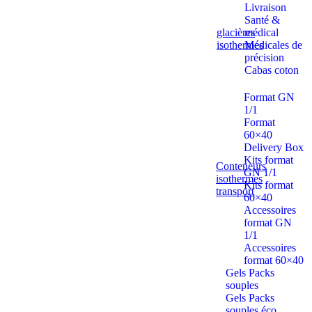
Livraison
Santé &
glacières
médical
isothermes
Médicales de
précision
Cabas coton
Format GN
1/1
Format
60×40
Delivery Box
Kits format
Conteneurs
GN 1/1
isothermes
Kits format
transport
60×40
Accessoires
format GN
1/1
Accessoires
format 60×40
Gels Packs
souples
Gels Packs
souples éco