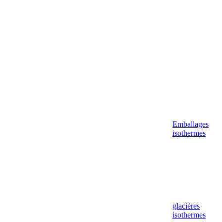
Aller
au
contenu
Emballages
isothermes
glacières
isothermes