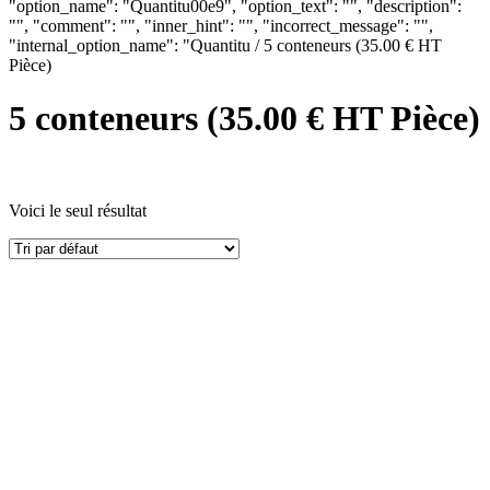
"option_name": "Quantitu00e9", "option_text": "", "description":
"", "comment": "", "inner_hint": "", "incorrect_message": "",
"internal_option_name": "Quantitu / 5 conteneurs (35.00 € HT
Pièce)
5 conteneurs (35.00 € HT Pièce)
Produit Litrage
Voici le seul résultat
Produit Poignées
Produit Secteur