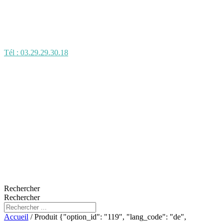
Tél : 03.29.29.30.18
Rechercher
Rechercher
Accueil
/ Produit {"option_id": "119", "lang_code": "de",