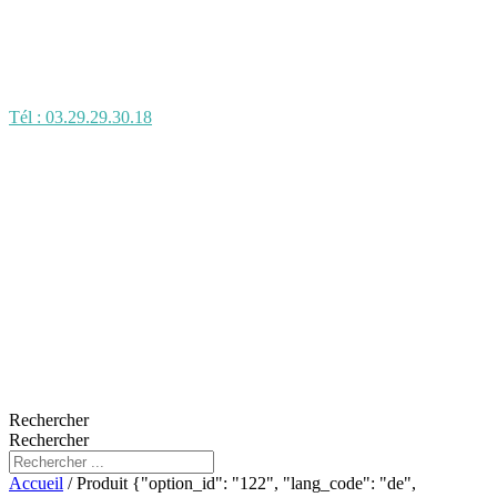
Tél : 03.29.29.30.18
Rechercher
Rechercher
Accueil
/ Produit {"option_id": "122", "lang_code": "de",