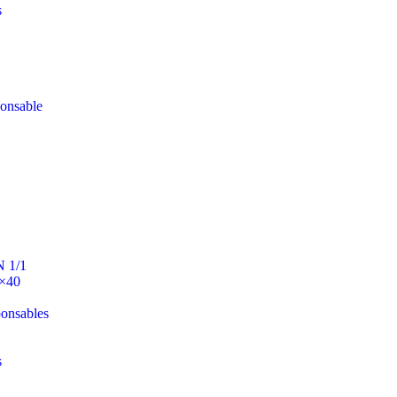
s
ponsable
N 1/1
0×40
ponsables
s