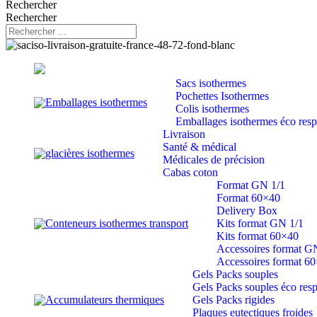
Rechercher
Rechercher
Sacs isothermes
Pochettes Isothermes
Emballages isothermes
Colis isothermes
Emballages isothermes éco res
Livraison
Santé & médical
glacières isothermes
Médicales de précision
Cabas coton
Format GN 1/1
Format 60×40
Delivery Box
Conteneurs isothermes transport
Kits format GN 1/1
Kits format 60×40
Accessoires format G
Accessoires format 6
Gels Packs souples
Gels Packs souples éco res
Accumulateurs thermiques
Gels Packs rigides
Plaques eutectiques froides