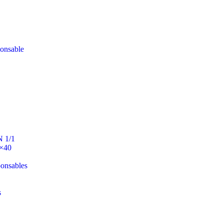
ponsable
N 1/1
0×40
ponsables
s