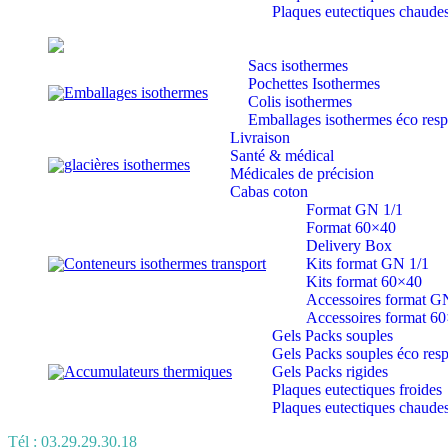
Plaques eutectiques chaude
Sacs isothermes
Pochettes Isothermes
Emballages isothermes
Colis isothermes
Emballages isothermes éco res
Livraison
Santé & médical
glacières isothermes
Médicales de précision
Cabas coton
Format GN 1/1
Format 60×40
Delivery Box
Conteneurs isothermes transport
Kits format GN 1/1
Kits format 60×40
Accessoires format G
Accessoires format 6
Gels Packs souples
Gels Packs souples éco res
Accumulateurs thermiques
Gels Packs rigides
Plaques eutectiques froides
Plaques eutectiques chaude
Tél : 03.29.29.30.18