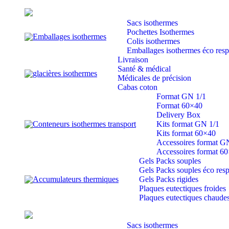
Aller
au
Sacs isothermes
contenu
Pochettes Isothermes
Emballages isothermes
Colis isothermes
Emballages isothermes éco res
Livraison
Santé & médical
glacières isothermes
Médicales de précision
Cabas coton
Format GN 1/1
Format 60×40
Delivery Box
Conteneurs isothermes transport
Kits format GN 1/1
Kits format 60×40
Accessoires format G
Accessoires format 6
Gels Packs souples
Gels Packs souples éco res
Accumulateurs thermiques
Gels Packs rigides
Plaques eutectiques froides
Plaques eutectiques chaude
Sacs isothermes