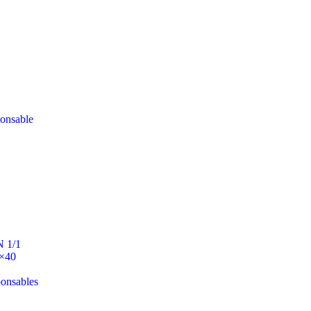
ponsable
N 1/1
0×40
ponsables