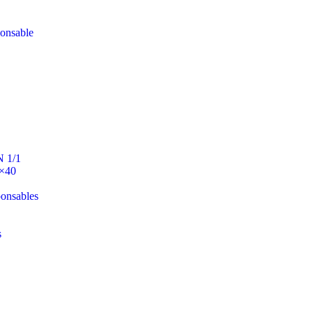
ponsable
N 1/1
0×40
ponsables
s