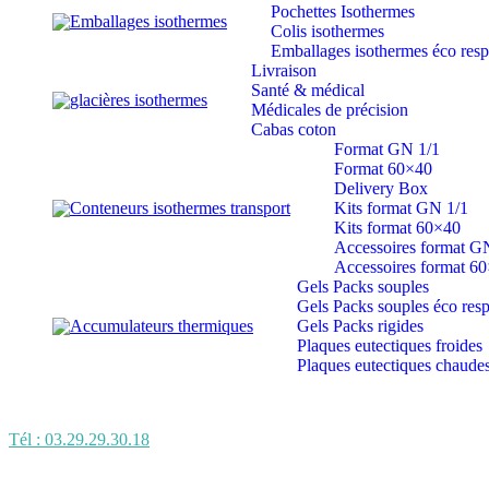
Pochettes Isothermes
Emballages isothermes
Colis isothermes
Emballages isothermes éco res
Livraison
Santé & médical
glacières isothermes
Médicales de précision
Cabas coton
Format GN 1/1
Format 60×40
Delivery Box
Conteneurs isothermes transport
Kits format GN 1/1
Kits format 60×40
Accessoires format G
Accessoires format 6
Gels Packs souples
Gels Packs souples éco res
Accumulateurs thermiques
Gels Packs rigides
Plaques eutectiques froides
Plaques eutectiques chaude
Tél : 03.29.29.30.18