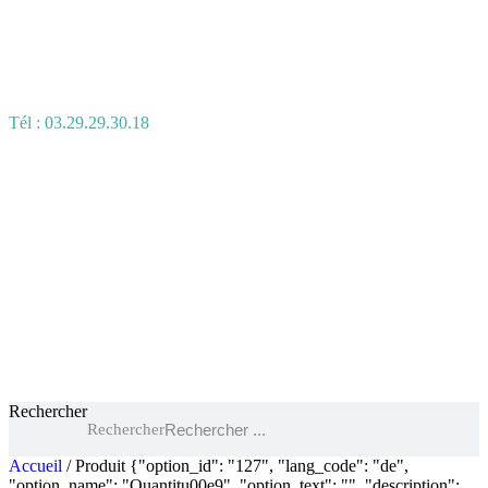
Tél : 03.29.29.30.18
Rechercher
Rechercher
Accueil
/ Produit {"option_id": "127", "lang_code": "de",
"option_name": "Quantitu00e9", "option_text": "", "description":