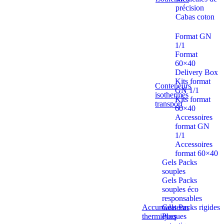
précision
Cabas coton
Format GN
1/1
Format
60×40
Delivery Box
Kits format
Conteneurs
GN 1/1
isothermes
Kits format
transport
60×40
Accessoires
format GN
1/1
Accessoires
format 60×40
Gels Packs
souples
Gels Packs
souples éco
responsables
Accumulateurs
Gels Packs rigides
thermiques
Plaques