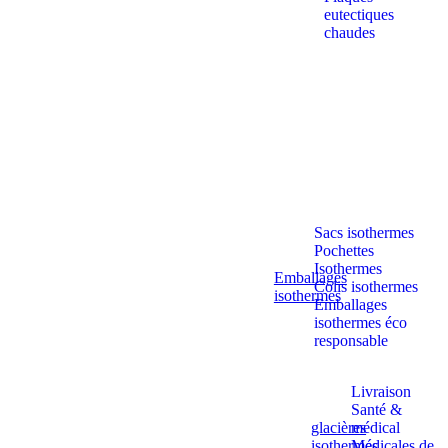
eutectiques
chaudes
Sacs isothermes
Pochettes
Isothermes
Emballages
Colis isothermes
isothermes
Emballages
isothermes éco
responsable
Livraison
Santé &
glacières
médical
isothermes
Médicales de