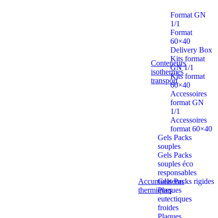
Format GN
1/1
Format
60×40
Delivery Box
Kits format
Conteneurs
GN 1/1
isothermes
Kits format
transport
60×40
Accessoires
format GN
1/1
Accessoires
format 60×40
Gels Packs
souples
Gels Packs
souples éco
responsables
Accumulateurs
Gels Packs rigides
thermiques
Plaques
eutectiques
froides
Plaques