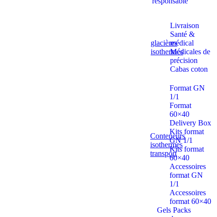
responsable
Livraison
Santé &
glacières
médical
isothermes
Médicales de
précision
Cabas coton
Format GN
1/1
Format
60×40
Delivery Box
Kits format
Conteneurs
GN 1/1
isothermes
Kits format
transport
60×40
Accessoires
format GN
1/1
Accessoires
format 60×40
Gels Packs