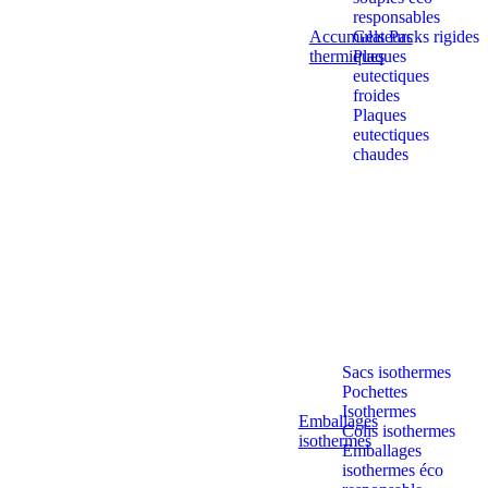
responsables
Accumulateurs
Gels Packs rigides
thermiques
Plaques
eutectiques
froides
Plaques
eutectiques
chaudes
Sacs isothermes
Pochettes
Isothermes
Emballages
Colis isothermes
isothermes
Emballages
isothermes éco