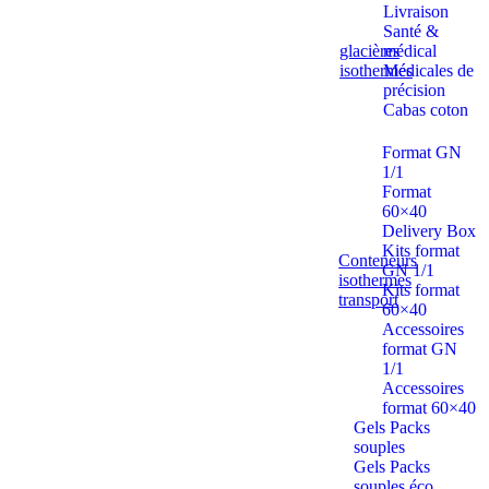
Livraison
Santé &
glacières
médical
isothermes
Médicales de
précision
Cabas coton
Format GN
1/1
Format
60×40
Delivery Box
Kits format
Conteneurs
GN 1/1
isothermes
Kits format
transport
60×40
Accessoires
format GN
1/1
Accessoires
format 60×40
Gels Packs
souples
Gels Packs
souples éco