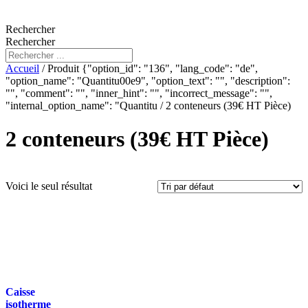
Rechercher
Rechercher
Accueil
/ Produit {"option_id": "136", "lang_code": "de",
"option_name": "Quantitu00e9", "option_text": "", "description":
"", "comment": "", "inner_hint": "", "incorrect_message": "",
"internal_option_name": "Quantitu / 2 conteneurs (39€ HT Pièce)
2 conteneurs (39€ HT Pièce)
Produit Litrage
Voici le seul résultat
Produit Poignées
Produit Secteur
Caisse
isotherme