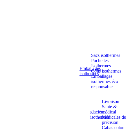
Aller
au
contenu
Sacs isothermes
Pochettes
Isothermes
Emballages
Colis isothermes
isothermes
Emballages
isothermes éco
responsable
Livraison
Santé &
glacières
médical
isothermes
Médicales de
précision
Cabas coton