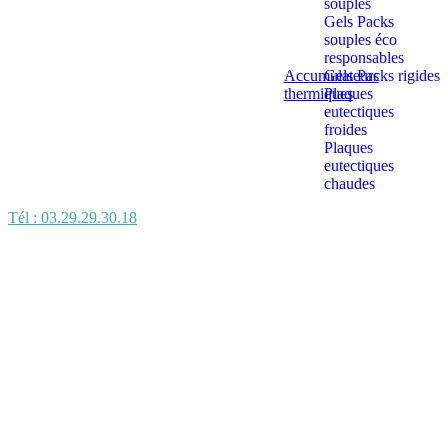
souples
Gels Packs
souples éco
responsables
Accumulateurs
Gels Packs rigides
thermiques
Plaques
eutectiques
froides
Plaques
eutectiques
chaudes
Tél : 03.29.29.30.18