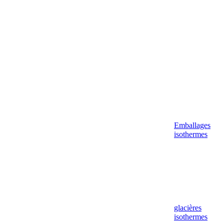
Aller
au
contenu
Emballages
isothermes
glacières
isothermes