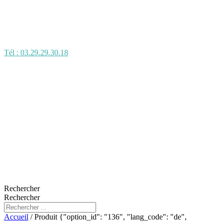
Tél : 03.29.29.30.18
Rechercher
Rechercher
Accueil
/ Produit {"option_id": "136", "lang_code": "de",