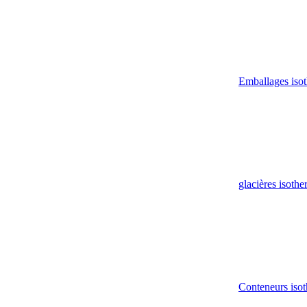
Emballages iso
glacières isoth
Conteneurs isot