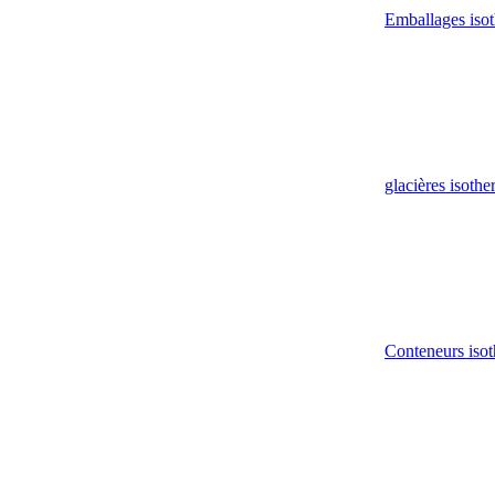
Emballages iso
glacières isoth
Conteneurs isot