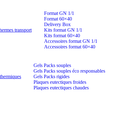
Format GN 1/1
Format 60×40
Delivery Box
hermes transport
Kits format GN 1/1
Kits format 60×40
Accessoires format GN 1/1
Accessoires format 60×40
Gels Packs souples
Gels Packs souples éco responsables
thermiques
Gels Packs rigides
Plaques eutectiques froides
Plaques eutectiques chaudes