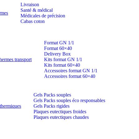
Livraison
Santé & médical
ermes
Médicales de précision
Cabas coton
Format GN 1/1
Format 60×40
Delivery Box
hermes transport
Kits format GN 1/1
Kits format 60×40
Accessoires format GN 1/1
Accessoires format 60×40
Gels Packs souples
Gels Packs souples éco responsables
thermiques
Gels Packs rigides
Plaques eutectiques froides
Plaques eutectiques chaudes