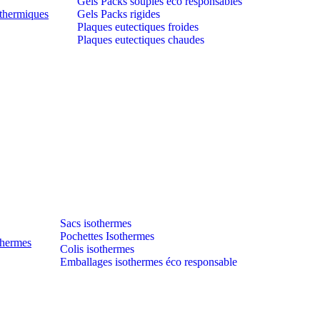
Gels Packs souples éco responsables
thermiques
Gels Packs rigides
Plaques eutectiques froides
Plaques eutectiques chaudes
Sacs isothermes
Pochettes Isothermes
thermes
Colis isothermes
Emballages isothermes éco responsable