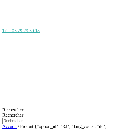
Tél : 03.29.29.30.18
Rechercher
Rechercher
Accueil
/ Produit {"option_id": "33", "lang_code": "de",