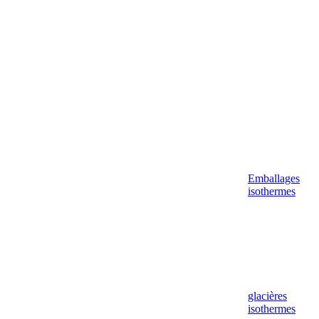
Aller
au
contenu
Emballages
isothermes
glacières
isothermes