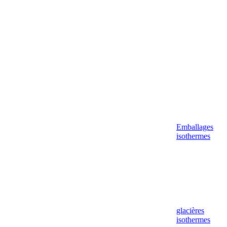
Aller
au
contenu
Emballages
isothermes
glacières
isothermes