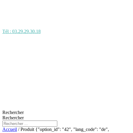
Tél : 03.29.29.30.18
Rechercher
Rechercher
Accueil
/ Produit {"option_id": "42", "lang_code": "de",