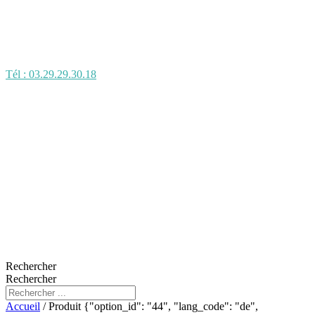
Tél : 03.29.29.30.18
Rechercher
Rechercher
Accueil
/ Produit {"option_id": "44", "lang_code": "de",