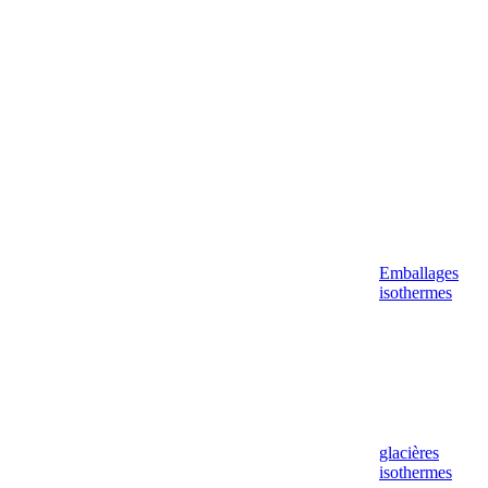
Aller
au
contenu
Emballages
isothermes
glacières
isothermes