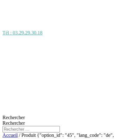
Tél : 03.29.29.30.18
Rechercher
Rechercher
Accueil
/ Produit {"option_id": "45", "lang_code": "de",