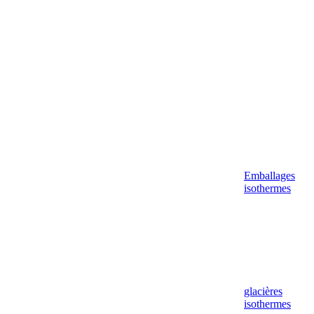
Aller
au
contenu
Emballages
isothermes
glacières
isothermes