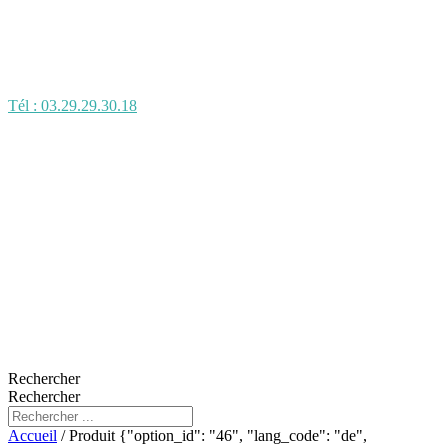
Tél : 03.29.29.30.18
Rechercher
Rechercher
Accueil
/ Produit {"option_id": "46", "lang_code": "de",