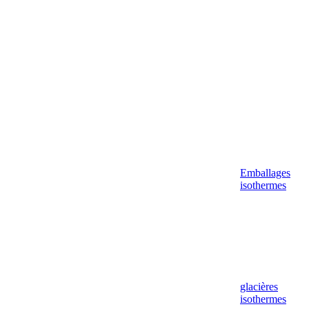
Aller
au
contenu
Emballages
isothermes
glacières
isothermes