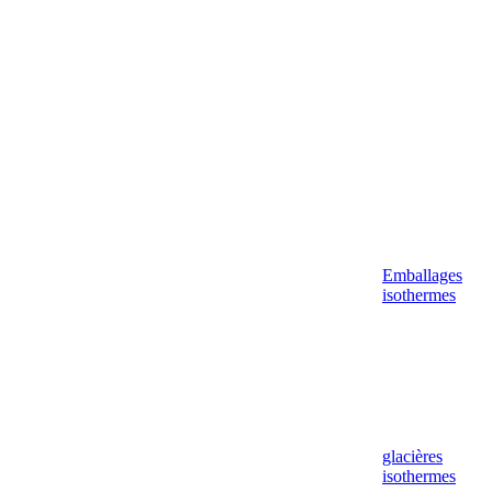
Aller
au
contenu
Emballages
isothermes
glacières
isothermes