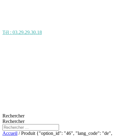
Tél : 03.29.29.30.18
Rechercher
Rechercher
Accueil
/ Produit {"option_id": "46", "lang_code": "de",