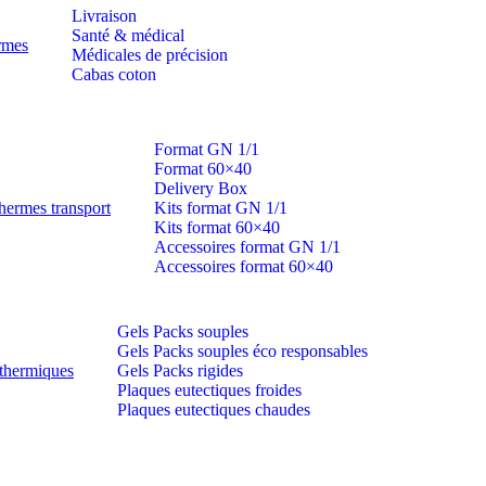
Livraison
Santé & médical
ermes
Médicales de précision
Cabas coton
Format GN 1/1
Format 60×40
Delivery Box
hermes transport
Kits format GN 1/1
Kits format 60×40
Accessoires format GN 1/1
Accessoires format 60×40
Gels Packs souples
Gels Packs souples éco responsables
thermiques
Gels Packs rigides
Plaques eutectiques froides
Plaques eutectiques chaudes