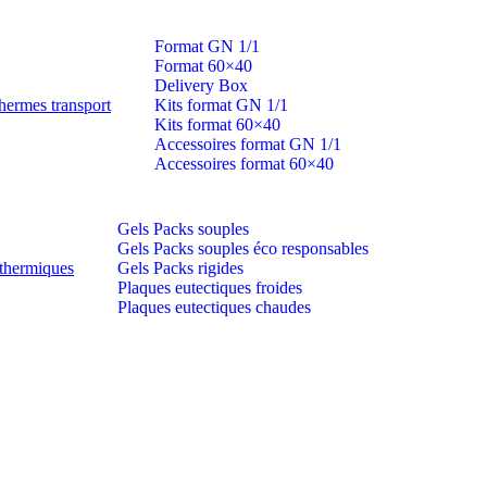
Format GN 1/1
Format 60×40
Delivery Box
hermes transport
Kits format GN 1/1
Kits format 60×40
Accessoires format GN 1/1
Accessoires format 60×40
Gels Packs souples
Gels Packs souples éco responsables
thermiques
Gels Packs rigides
Plaques eutectiques froides
Plaques eutectiques chaudes