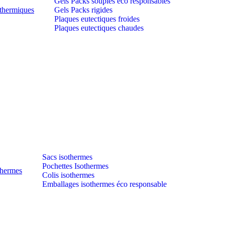
Gels Packs souples éco responsables
thermiques
Gels Packs rigides
Plaques eutectiques froides
Plaques eutectiques chaudes
Sacs isothermes
Pochettes Isothermes
thermes
Colis isothermes
Emballages isothermes éco responsable