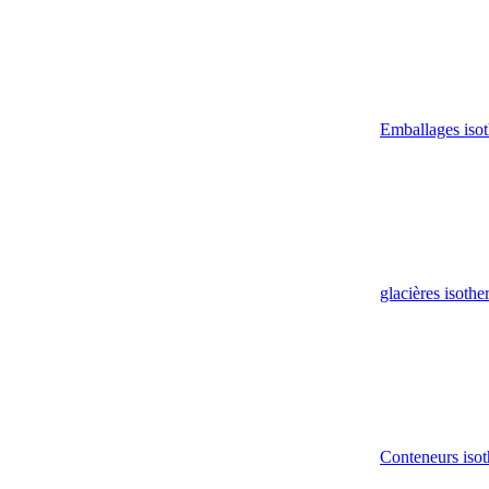
Emballages iso
glacières isoth
Conteneurs isot