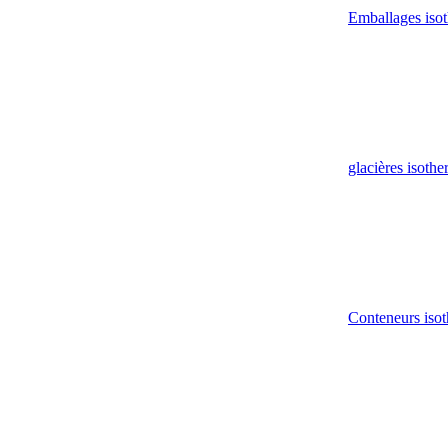
Emballages iso
glacières isoth
Conteneurs isot