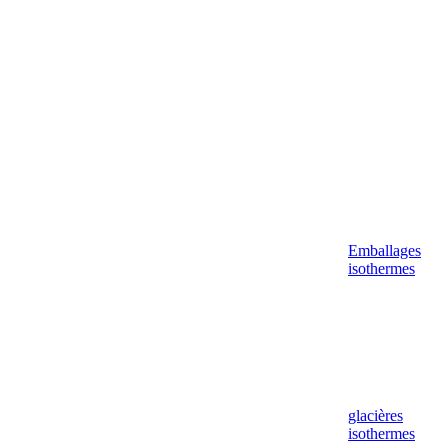
Aller
au
contenu
Emballages
isothermes
glacières
isothermes