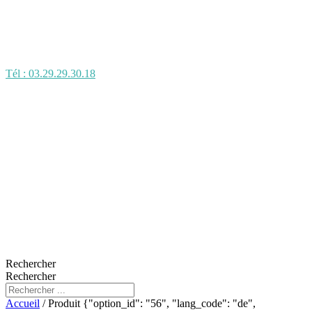
Tél : 03.29.29.30.18
Rechercher
Rechercher
Accueil
/ Produit {"option_id": "56", "lang_code": "de",