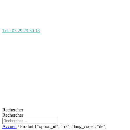
Tél : 03.29.29.30.18
Rechercher
Rechercher
Accueil
/ Produit {"option_id": "57", "lang_code": "de",