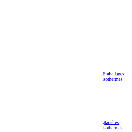
Aller
au
contenu
Emballages
isothermes
glacières
isothermes