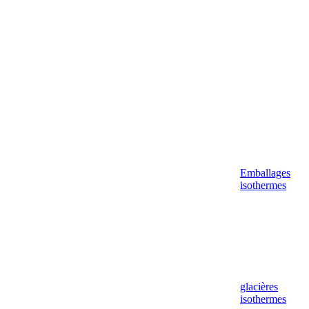
Aller
au
contenu
Emballages
isothermes
glacières
isothermes