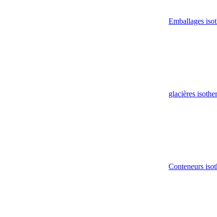
Emballages iso
glacières isoth
Conteneurs isot