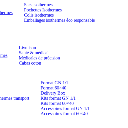
Sacs isothermes
Pochettes Isothermes
thermes
Colis isothermes
Emballages isothermes éco responsable
Livraison
Santé & médical
ermes
Médicales de précision
Cabas coton
Format GN 1/1
Format 60×40
Delivery Box
hermes transport
Kits format GN 1/1
Kits format 60×40
Accessoires format GN 1/1
Accessoires format 60×40