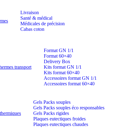
Livraison
Santé & médical
ermes
Médicales de précision
Cabas coton
Format GN 1/1
Format 60×40
Delivery Box
hermes transport
Kits format GN 1/1
Kits format 60×40
Accessoires format GN 1/1
Accessoires format 60×40
Gels Packs souples
Gels Packs souples éco responsables
thermiques
Gels Packs rigides
Plaques eutectiques froides
Plaques eutectiques chaudes