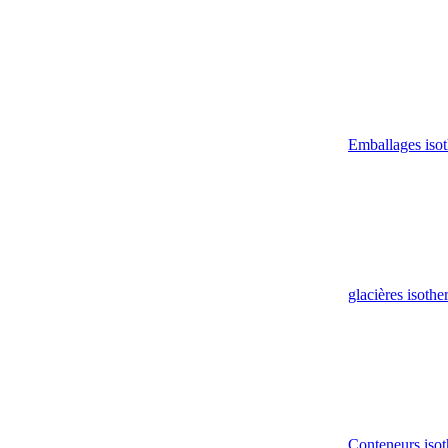
Emballages iso
glacières isoth
Conteneurs isot