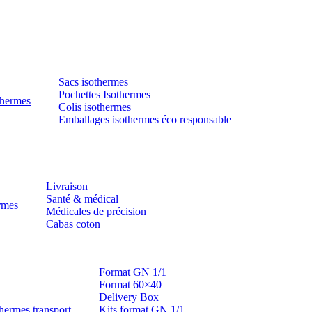
Sacs isothermes
Pochettes Isothermes
thermes
Colis isothermes
Emballages isothermes éco responsable
Livraison
Santé & médical
ermes
Médicales de précision
Cabas coton
Format GN 1/1
Format 60×40
Delivery Box
hermes transport
Kits format GN 1/1