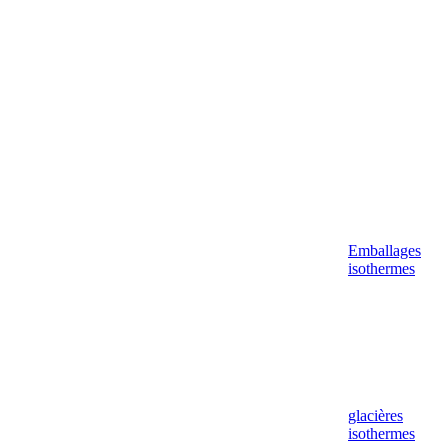
Aller
au
contenu
Emballages
isothermes
glacières
isothermes