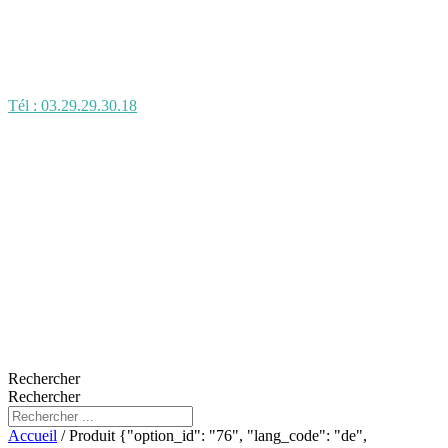
Tél : 03.29.29.30.18
Rechercher
Rechercher
Accueil
/ Produit {"option_id": "76", "lang_code": "de",