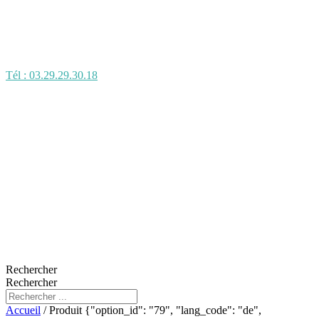
Tél : 03.29.29.30.18
Rechercher
Rechercher
Accueil
/ Produit {"option_id": "79", "lang_code": "de",