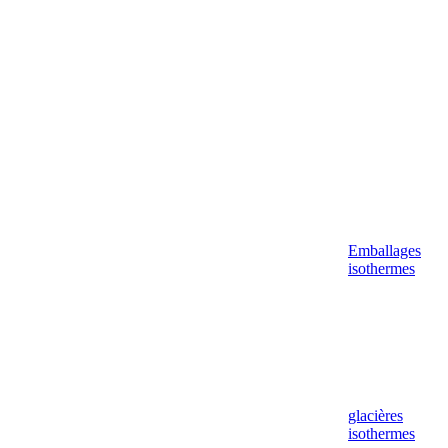
Aller
au
contenu
Emballages
isothermes
glacières
isothermes