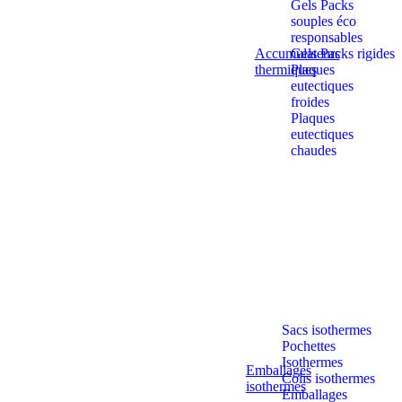
Gels Packs
souples éco
responsables
Accumulateurs
Gels Packs rigides
thermiques
Plaques
eutectiques
froides
Plaques
eutectiques
chaudes
Sacs isothermes
Pochettes
Isothermes
Emballages
Colis isothermes
isothermes
Emballages