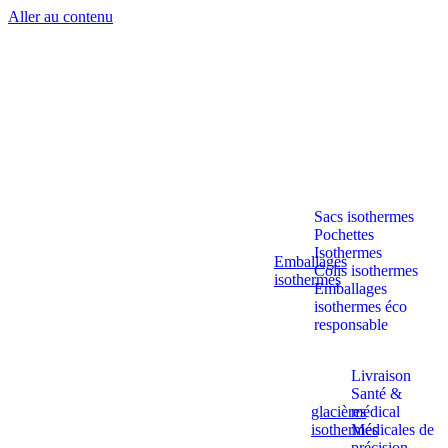
Aller au contenu
Sacs isothermes
Pochettes
Isothermes
Emballages
Colis isothermes
isothermes
Emballages
isothermes éco
responsable
Livraison
Santé &
glacières
médical
isothermes
Médicales de
précision