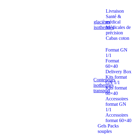
Livraison
Santé &
glacières
médical
isothermes
Médicales de
précision
Cabas coton
Format GN
1/1
Format
60×40
Delivery Box
Kits format
Conteneurs
GN 1/1
isothermes
Kits format
transport
60×40
Accessoires
format GN
1/1
Accessoires
format 60×40
Gels Packs
souples