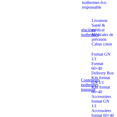
isothermes éco
responsable
Livraison
Santé &
glacières
médical
isothermes
Médicales de
précision
Cabas coton
Format GN
1/1
Format
60×40
Delivery Box
Kits format
Conteneurs
GN 1/1
isothermes
Kits format
transport
60×40
Accessoires
format GN
1/1
Accessoires
format 60×40