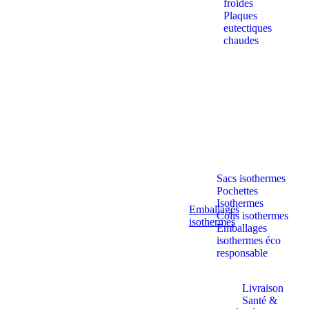
froides
Plaques
eutectiques
chaudes
Sacs isothermes
Pochettes
Isothermes
Emballages
Colis isothermes
isothermes
Emballages
isothermes éco
responsable
Livraison
Santé &