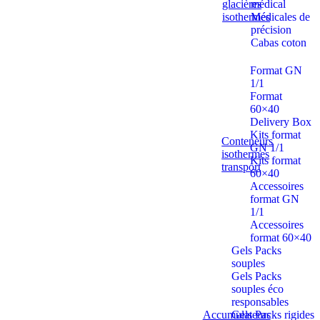
glacières
médical
isothermes
Médicales de
précision
Cabas coton
Format GN
1/1
Format
60×40
Delivery Box
Kits format
Conteneurs
GN 1/1
isothermes
Kits format
transport
60×40
Accessoires
format GN
1/1
Accessoires
format 60×40
Gels Packs
souples
Gels Packs
souples éco
responsables
Accumulateurs
Gels Packs rigides