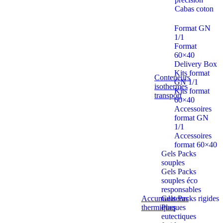
Cabas coton
Format GN
1/1
Format
60×40
Delivery Box
Kits format
Conteneurs
GN 1/1
isothermes
Kits format
transport
60×40
Accessoires
format GN
1/1
Accessoires
format 60×40
Gels Packs
souples
Gels Packs
souples éco
responsables
Accumulateurs
Gels Packs rigides
thermiques
Plaques
eutectiques