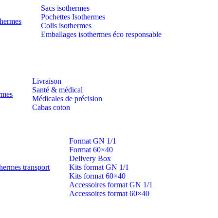
Sacs isothermes
Pochettes Isothermes
thermes
Colis isothermes
Emballages isothermes éco responsable
Livraison
Santé & médical
ermes
Médicales de précision
Cabas coton
Format GN 1/1
Format 60×40
Delivery Box
hermes transport
Kits format GN 1/1
Kits format 60×40
Accessoires format GN 1/1
Accessoires format 60×40