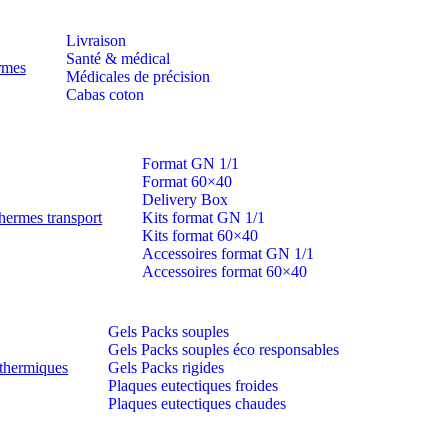
Livraison
Santé & médical
ermes
Médicales de précision
Cabas coton
Format GN 1/1
Format 60×40
Delivery Box
hermes transport
Kits format GN 1/1
Kits format 60×40
Accessoires format GN 1/1
Accessoires format 60×40
Gels Packs souples
Gels Packs souples éco responsables
thermiques
Gels Packs rigides
Plaques eutectiques froides
Plaques eutectiques chaudes