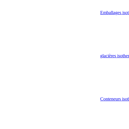
Emballages iso
glacières isoth
Conteneurs isot