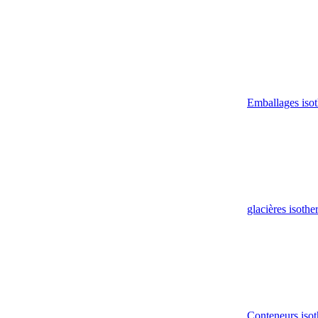
Emballages iso
glacières isoth
Conteneurs isot