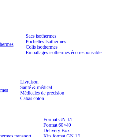
Sacs isothermes
Pochettes Isothermes
thermes
Colis isothermes
Emballages isothermes éco responsable
Livraison
Santé & médical
ermes
Médicales de précision
Cabas coton
Format GN 1/1
Format 60×40
Delivery Box
hermes transport
Kits format GN 1/1