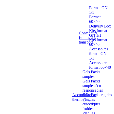
Format GN
1/1
Format
60×40
Delivery Box
Kits format
Conteneurs
GN 1/1
isothermes
Kits format
transport
60×40
Accessoires
format GN
1/1
Accessoires
format 60×40
Gels Packs
souples
Gels Packs
souples éco
responsables
Accumulateurs
Gels Packs rigides
thermiques
Plaques
eutectiques
froides
Plaques