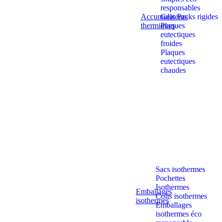
responsables
Accumulateurs
Gels Packs rigides
thermiques
Plaques
eutectiques
froides
Plaques
eutectiques
chaudes
Sacs isothermes
Pochettes
Isothermes
Emballages
Colis isothermes
isothermes
Emballages
isothermes éco