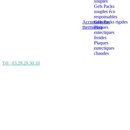
souples
Gels Packs
souples éco
responsables
Accumulateurs
Gels Packs rigides
thermiques
Plaques
eutectiques
froides
Plaques
eutectiques
chaudes
Tél : 03.29.29.30.18