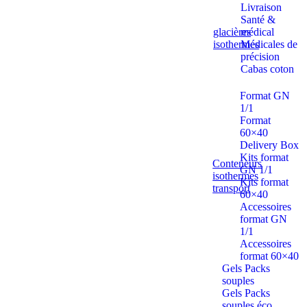
Livraison
Santé &
glacières
médical
isothermes
Médicales de
précision
Cabas coton
Format GN
1/1
Format
60×40
Delivery Box
Kits format
Conteneurs
GN 1/1
isothermes
Kits format
transport
60×40
Accessoires
format GN
1/1
Accessoires
format 60×40
Gels Packs
souples
Gels Packs
souples éco