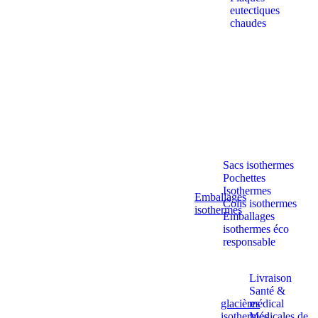
eutectiques
chaudes
Sacs isothermes
Pochettes
Isothermes
Emballages
Colis isothermes
isothermes
Emballages
isothermes éco
responsable
Livraison
Santé &
glacières
médical
isothermes
Médicales de