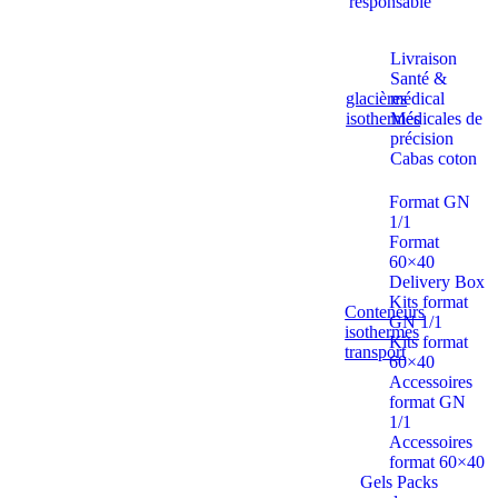
responsable
Livraison
Santé &
glacières
médical
isothermes
Médicales de
précision
Cabas coton
Format GN
1/1
Format
60×40
Delivery Box
Kits format
Conteneurs
GN 1/1
isothermes
Kits format
transport
60×40
Accessoires
format GN
1/1
Accessoires
format 60×40
Gels Packs