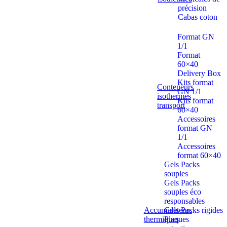
précision
Cabas coton
Format GN
1/1
Format
60×40
Delivery Box
Kits format
Conteneurs
GN 1/1
isothermes
Kits format
transport
60×40
Accessoires
format GN
1/1
Accessoires
format 60×40
Gels Packs
souples
Gels Packs
souples éco
responsables
Accumulateurs
Gels Packs rigides
thermiques
Plaques