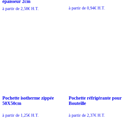
épaisseur 2cm
à partir de
0,94
€
H.T.
à partir de
2,58
€
H.T.
Pochette isotherme zippée
Pochette réfrigérante pour
50X50cm
Bouteille
à partir de
1,25
€
H.T.
à partir de
2,37
€
H.T.