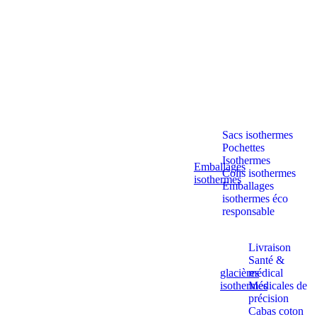
Aller
au
contenu
Sacs isothermes
Pochettes
Isothermes
Emballages
Colis isothermes
isothermes
Emballages
isothermes éco
responsable
Livraison
Santé &
glacières
médical
isothermes
Médicales de
précision
Cabas coton