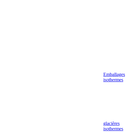
Aller
au
contenu
Emballages
isothermes
glacières
isothermes