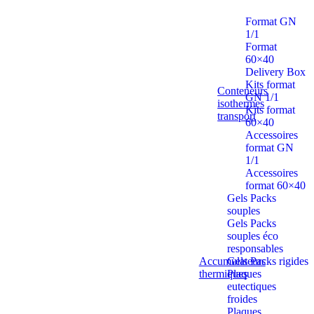
Format GN
1/1
Format
60×40
Delivery Box
Kits format
Conteneurs
GN 1/1
isothermes
Kits format
transport
60×40
Accessoires
format GN
1/1
Accessoires
format 60×40
Gels Packs
souples
Gels Packs
souples éco
responsables
Accumulateurs
Gels Packs rigides
thermiques
Plaques
eutectiques
froides
Plaques