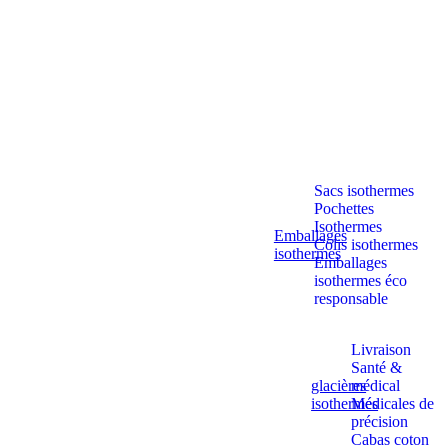
Aller
au
contenu
Sacs isothermes
Pochettes
Isothermes
Emballages
Colis isothermes
isothermes
Emballages
isothermes éco
responsable
Livraison
Santé &
glacières
médical
isothermes
Médicales de
précision
Cabas coton