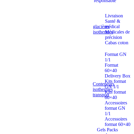
responsable
Livraison
Santé &
glacières
médical
isothermes
Médicales de
précision
Cabas coton
Format GN
1/1
Format
60×40
Delivery Box
Kits format
Conteneurs
GN 1/1
isothermes
Kits format
transport
60×40
Accessoires
format GN
1/1
Accessoires
format 60×40
Gels Packs