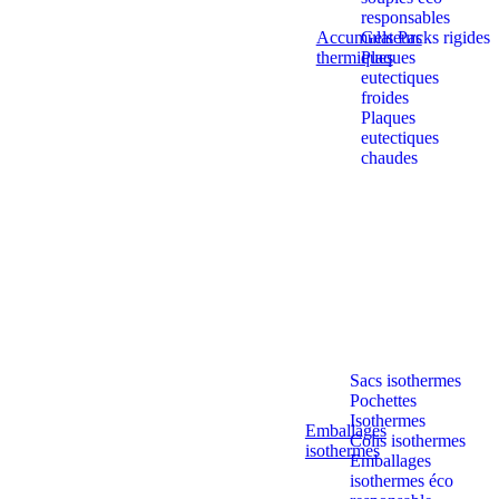
responsables
Accumulateurs
Gels Packs rigides
thermiques
Plaques
eutectiques
froides
Plaques
eutectiques
chaudes
Sacs isothermes
Pochettes
Isothermes
Emballages
Colis isothermes
isothermes
Emballages
isothermes éco