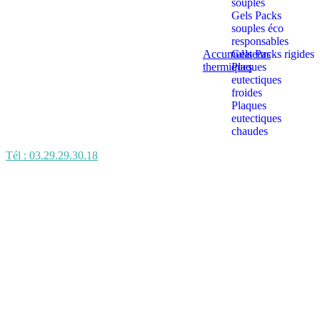
souples
Gels Packs
souples éco
responsables
Accumulateurs
Gels Packs rigides
thermiques
Plaques
eutectiques
froides
Plaques
eutectiques
chaudes
Tél : 03.29.29.30.18