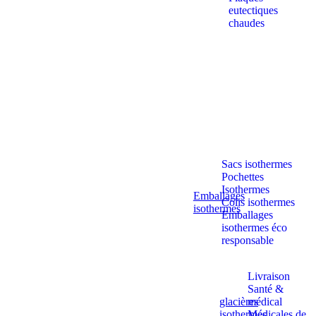
eutectiques
chaudes
Sacs isothermes
Pochettes
Isothermes
Emballages
Colis isothermes
isothermes
Emballages
isothermes éco
responsable
Livraison
Santé &
glacières
médical
isothermes
Médicales de