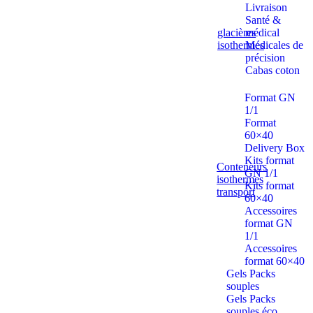
Livraison
Santé &
glacières
médical
isothermes
Médicales de
précision
Cabas coton
Format GN
1/1
Format
60×40
Delivery Box
Kits format
Conteneurs
GN 1/1
isothermes
Kits format
transport
60×40
Accessoires
format GN
1/1
Accessoires
format 60×40
Gels Packs
souples
Gels Packs
souples éco