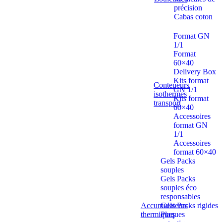
précision
Cabas coton
Format GN
1/1
Format
60×40
Delivery Box
Kits format
Conteneurs
GN 1/1
isothermes
Kits format
transport
60×40
Accessoires
format GN
1/1
Accessoires
format 60×40
Gels Packs
souples
Gels Packs
souples éco
responsables
Accumulateurs
Gels Packs rigides
thermiques
Plaques