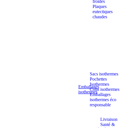
froides
Plaques
eutectiques
chaudes
Sacs isothermes
Pochettes
Isothermes
Emballages
Colis isothermes
isothermes
Emballages
isothermes éco
responsable
Livraison
Santé &