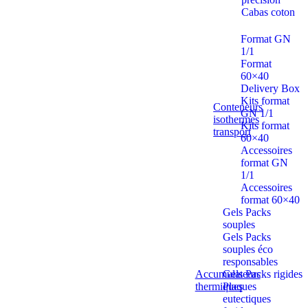
Cabas coton
Format GN
1/1
Format
60×40
Delivery Box
Kits format
Conteneurs
GN 1/1
isothermes
Kits format
transport
60×40
Accessoires
format GN
1/1
Accessoires
format 60×40
Gels Packs
souples
Gels Packs
souples éco
responsables
Accumulateurs
Gels Packs rigides
thermiques
Plaques
eutectiques