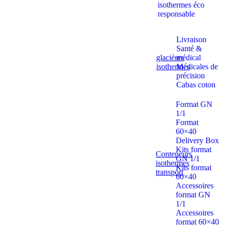
isothermes éco
responsable
Livraison
Santé &
glacières
médical
isothermes
Médicales de
précision
Cabas coton
Format GN
1/1
Format
60×40
Delivery Box
Kits format
Conteneurs
GN 1/1
isothermes
Kits format
transport
60×40
Accessoires
format GN
1/1
Accessoires
format 60×40