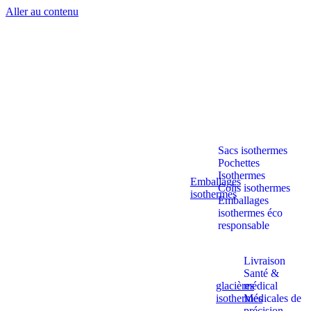
Aller au contenu
Sacs isothermes
Pochettes
Isothermes
Emballages
Colis isothermes
isothermes
Emballages
isothermes éco
responsable
Livraison
Santé &
glacières
médical
isothermes
Médicales de
précision