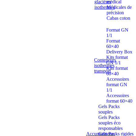
glacières
médical
isothermes
Médicales de
précision
Cabas coton
Format GN
1/1
Format
60×40
Delivery Box
Kits format
Conteneurs
GN 1/1
isothermes
Kits format
transport
60×40
Accessoires
format GN
1/1
Accessoires
format 60×40
Gels Packs
souples
Gels Packs
souples éco
responsables
Accumulateurs
Gels Packs rigides