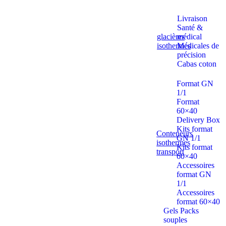
Livraison
Santé &
glacières
médical
isothermes
Médicales de
précision
Cabas coton
Format GN
1/1
Format
60×40
Delivery Box
Kits format
Conteneurs
GN 1/1
isothermes
Kits format
transport
60×40
Accessoires
format GN
1/1
Accessoires
format 60×40
Gels Packs
souples