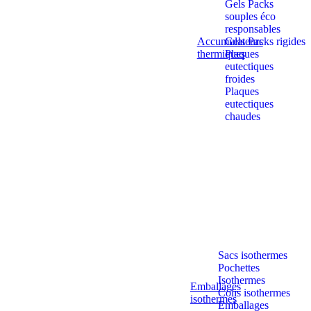
Gels Packs
souples éco
responsables
Accumulateurs
Gels Packs rigides
thermiques
Plaques
eutectiques
froides
Plaques
eutectiques
chaudes
Sacs isothermes
Pochettes
Isothermes
Emballages
Colis isothermes
isothermes
Emballages