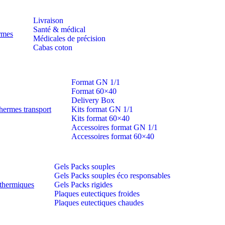
Livraison
Santé & médical
ermes
Médicales de précision
Cabas coton
Format GN 1/1
Format 60×40
Delivery Box
hermes transport
Kits format GN 1/1
Kits format 60×40
Accessoires format GN 1/1
Accessoires format 60×40
Gels Packs souples
Gels Packs souples éco responsables
thermiques
Gels Packs rigides
Plaques eutectiques froides
Plaques eutectiques chaudes