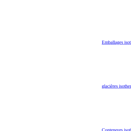
Emballages iso
glacières isoth
Conteneurs isot