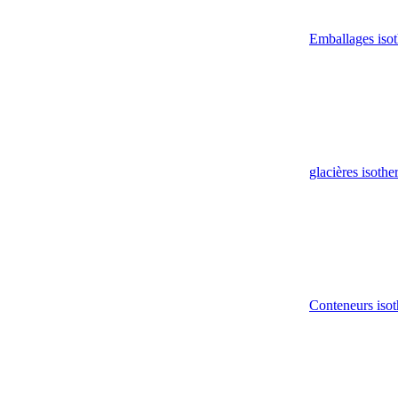
Emballages iso
glacières isoth
Conteneurs isot