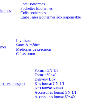
Sacs isothermes
Pochettes Isothermes
thermes
Colis isothermes
Emballages isothermes éco responsable
Livraison
Santé & médical
ermes
Médicales de précision
Cabas coton
Format GN 1/1
Format 60×40
Delivery Box
hermes transport
Kits format GN 1/1
Kits format 60×40
Accessoires format GN 1/1
Accessoires format 60×40