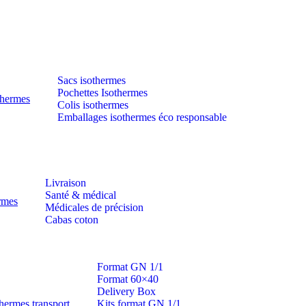
Sacs isothermes
Pochettes Isothermes
thermes
Colis isothermes
Emballages isothermes éco responsable
Livraison
Santé & médical
ermes
Médicales de précision
Cabas coton
Format GN 1/1
Format 60×40
Delivery Box
hermes transport
Kits format GN 1/1