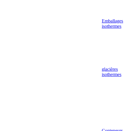
Emballages
isothermes
glacières
isothermes
Conteneurs