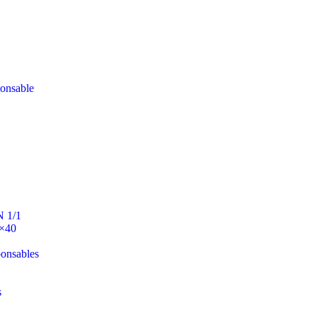
ponsable
N 1/1
0×40
ponsables
s