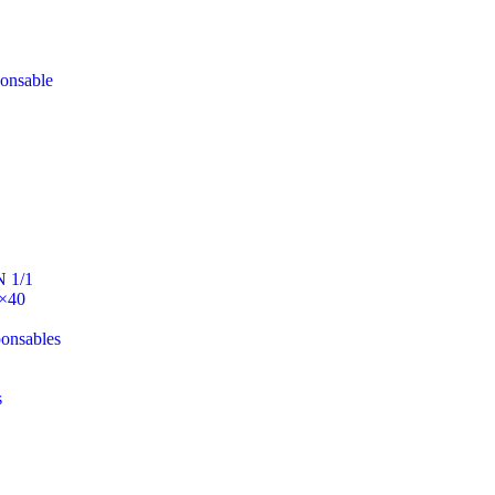
ponsable
N 1/1
0×40
ponsables
s