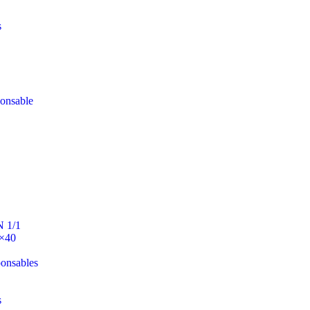
s
ponsable
N 1/1
0×40
ponsables
s