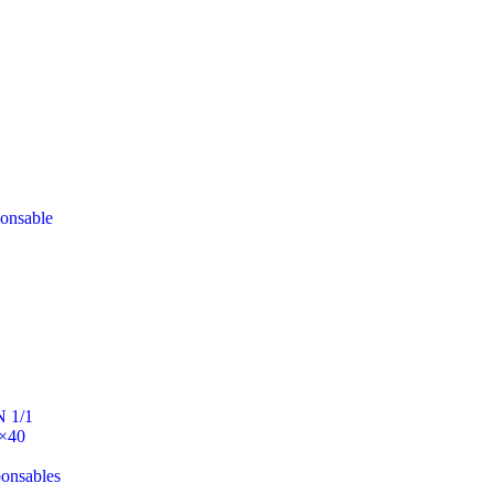
ponsable
N 1/1
0×40
ponsables