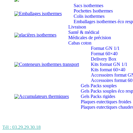
Sacs isothermes
Pochettes Isothermes
Emballages isothermes
Colis isothermes
Emballages isothermes éco res
Livraison
Santé & médical
glacières isothermes
Médicales de précision
Cabas coton
Format GN 1/1
Format 60×40
Delivery Box
Conteneurs isothermes transport
Kits format GN 1/1
Kits format 60×40
Accessoires format G
Accessoires format 6
Gels Packs souples
Gels Packs souples éco res
Accumulateurs thermiques
Gels Packs rigides
Plaques eutectiques froides
Plaques eutectiques chaude
Tél : 03.29.29.30.18