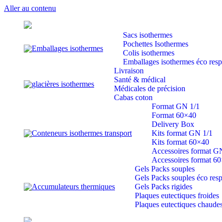
Aller au contenu
Sacs isothermes
Pochettes Isothermes
Emballages isothermes
Colis isothermes
Emballages isothermes éco res
Livraison
Santé & médical
glacières isothermes
Médicales de précision
Cabas coton
Format GN 1/1
Format 60×40
Delivery Box
Conteneurs isothermes transport
Kits format GN 1/1
Kits format 60×40
Accessoires format G
Accessoires format 6
Gels Packs souples
Gels Packs souples éco res
Accumulateurs thermiques
Gels Packs rigides
Plaques eutectiques froides
Plaques eutectiques chaude