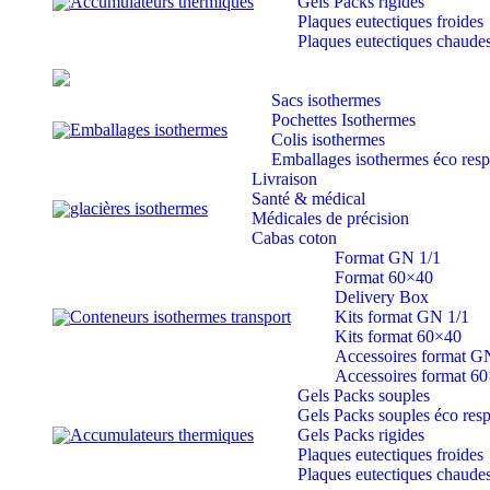
Accumulateurs thermiques
Gels Packs rigides
Plaques eutectiques froides
Plaques eutectiques chaude
Sacs isothermes
Pochettes Isothermes
Emballages isothermes
Colis isothermes
Emballages isothermes éco res
Livraison
Santé & médical
glacières isothermes
Médicales de précision
Cabas coton
Format GN 1/1
Format 60×40
Delivery Box
Conteneurs isothermes transport
Kits format GN 1/1
Kits format 60×40
Accessoires format G
Accessoires format 6
Gels Packs souples
Gels Packs souples éco res
Accumulateurs thermiques
Gels Packs rigides
Plaques eutectiques froides
Plaques eutectiques chaude