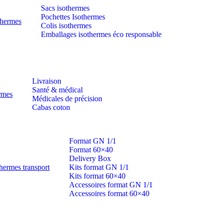
Sacs isothermes
Pochettes Isothermes
thermes
Colis isothermes
Emballages isothermes éco responsable
Livraison
Santé & médical
ermes
Médicales de précision
Cabas coton
Format GN 1/1
Format 60×40
Delivery Box
hermes transport
Kits format GN 1/1
Kits format 60×40
Accessoires format GN 1/1
Accessoires format 60×40