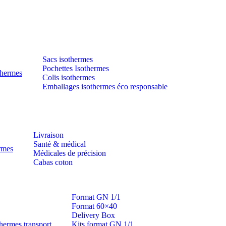
Sacs isothermes
Pochettes Isothermes
thermes
Colis isothermes
Emballages isothermes éco responsable
Livraison
Santé & médical
ermes
Médicales de précision
Cabas coton
Format GN 1/1
Format 60×40
Delivery Box
hermes transport
Kits format GN 1/1