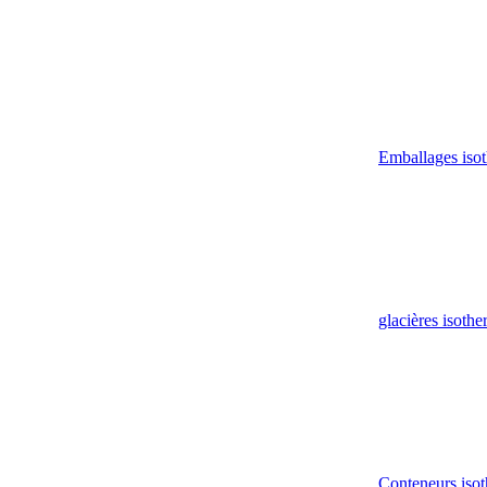
Emballages iso
glacières isoth
Conteneurs isot