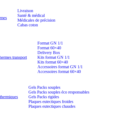
Livraison
Santé & médical
ermes
Médicales de précision
Cabas coton
Format GN 1/1
Format 60×40
Delivery Box
hermes transport
Kits format GN 1/1
Kits format 60×40
Accessoires format GN 1/1
Accessoires format 60×40
Gels Packs souples
Gels Packs souples éco responsables
thermiques
Gels Packs rigides
Plaques eutectiques froides
Plaques eutectiques chaudes