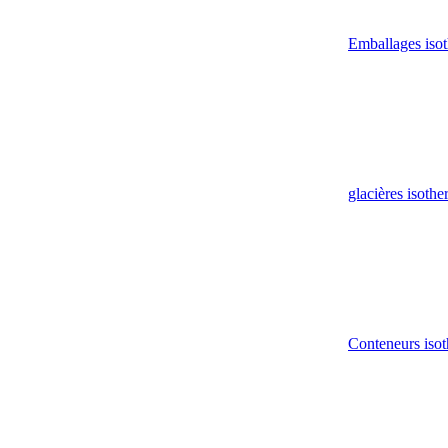
Emballages iso
glacières isoth
Conteneurs isot